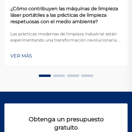
¿Cómo contribuyen las máquinas de limpieza
láser portátiles a las prácticas de limpieza
respetuosas con el medio ambiente?
Las prácticas modernas de limpieza industrial están
experimentando una transformación revolucionaria a
medida que las empresas buscan soluciones más
sostenibles y respetuosas con el medio ambiente. Los
VER MÁS
métodos tradicionales de limpieza suelen basarse en
productos químicos agresivos, materiales abrasivos y
procesos...
Obtenga un presupuesto
gratuito