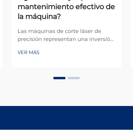
mantenimiento efectivo de
la máquina?
Las máquinas de corte láser de
precisión representan una inversión
importante para las instalaciones
VER MÁS
manufactureras, y su
mantenimiento adecuado está
directamente relacionado con la
eficiencia operativa, la calidad de
producción y la vida útil del equipo.
Estos sistemas sofisticados re...