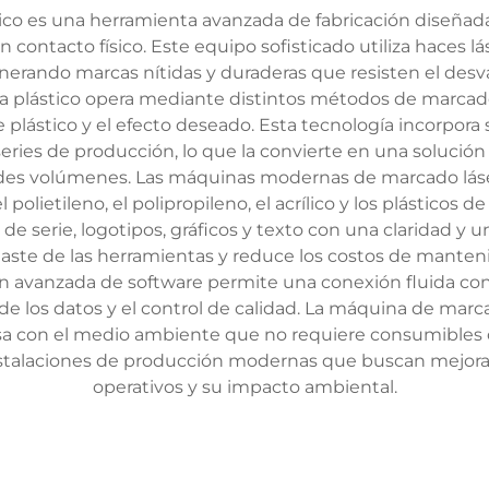
co es una herramienta avanzada de fabricación diseñad
in contacto físico. Este equipo sofisticado utiliza haces 
 generando marcas nítidas y duraderas que resisten el des
a plástico opera mediante distintos métodos de marcad
e plástico y el efecto deseado. Esta tecnología incorpora
eries de producción, lo que la convierte en una solución 
des volúmenes. Las máquinas modernas de marcado láser
l polietileno, el polipropileno, el acrílico y los plásticos
e serie, logotipos, gráficos y texto con una claridad y u
sgaste de las herramientas y reduce los costos de man
ión avanzada de software permite una conexión fluida con
e los datos y el control de calidad. La máquina de marcad
a con el medio ambiente que no requiere consumibles c
nstalaciones de producción modernas que buscan mejorar
operativos y su impacto ambiental.