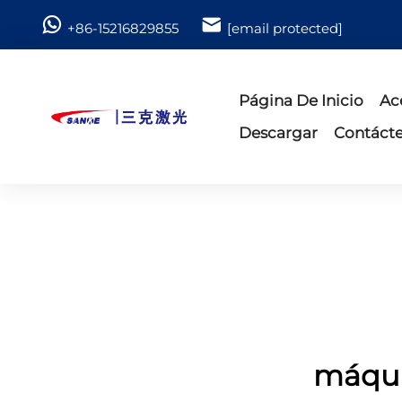
+86-15216829855
[email protected]
Página De Inicio
Ac
Descargar
Contáct
máqui