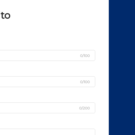
ito
0/100
0/100
0/200