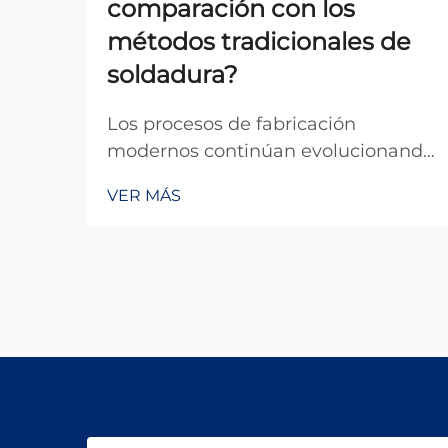
comparación con los
métodos tradicionales de
soldadura?
Los procesos de fabricación
modernos continúan evolucionando
con los avances tecnológicos, y la
VER MÁS
tecnología de soldadura se
encuentra a la vanguardia de esta
transformación. Entre los desarrollos
más importantes en los últimos
años está la aparición de la
máquina de soldadura láser, que
permite automatización completa,
control preciso del calor y
aplicaciones en sectores de alta