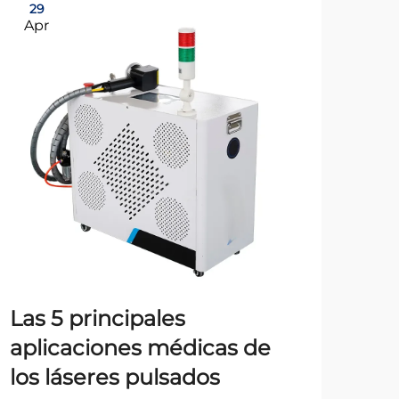
29
2
Apr
Ju
Las 5 principales
Fu
aplicaciones médicas de
te
los láseres pulsados
lás