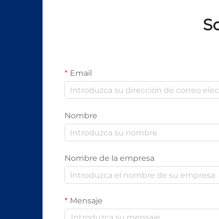
exigencia como la automotriz,
aeroespacial y médica.
So
Email
Nombre
Nombre de la empresa
Mensaje