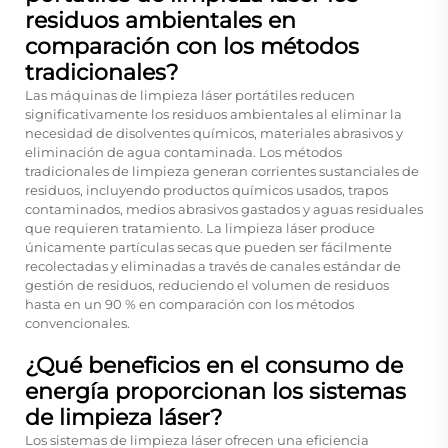
residuos ambientales en
comparación con los métodos
tradicionales?
Las máquinas de limpieza láser portátiles reducen
significativamente los residuos ambientales al eliminar la
necesidad de disolventes químicos, materiales abrasivos y
eliminación de agua contaminada. Los métodos
tradicionales de limpieza generan corrientes sustanciales de
residuos, incluyendo productos químicos usados, trapos
contaminados, medios abrasivos gastados y aguas residuales
que requieren tratamiento. La limpieza láser produce
únicamente partículas secas que pueden ser fácilmente
recolectadas y eliminadas a través de canales estándar de
gestión de residuos, reduciendo el volumen de residuos
hasta en un 90 % en comparación con los métodos
convencionales.
¿Qué beneficios en el consumo de
energía proporcionan los sistemas
de limpieza láser?
Los sistemas de limpieza láser ofrecen una eficiencia