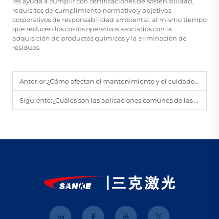
les ayuda a cumplir con certificaciones de sostenibilidad,
requisitos de cumplimiento normativo y objetivos
corporativos de responsabilidad ambiental, al mismo tiempo
que reducen los costos operativos asociados con la
adquisición de productos químicos y la eliminación de
residuos.
Anterior:
¿Cómo afectan el mantenimiento y el cuidado al rendimiento y la vida útil de las máquinas de limpieza láser portátiles?
Siguiente:
¿Cuáles son las aplicaciones comunes de las máquinas de limpieza láser portátiles en industrias como la automotriz, la aeroespacial y la manufacturera?