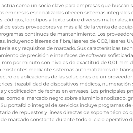
actúa como un socio clave para empresas que buscan s
as empresas especializadas ofrecen sistemas integrales d
ódigos, logotipos y texto sobre diversos materiales, inc
l de estos proveedores va más allá de la venta de equipos
n y programas continuos de mantenimiento. Los proveed
s, incluyendo láseres de fibra, láseres de CO2, láseres U
eriales y requisitos de marcado. Sus características te
iento de precisión e interfaces de software sofisticad
mm por minuto con niveles de exactitud de 0,01 mm de 
n existentes mediante sistemas automatizados de transp
spectro de aplicaciones de las soluciones de un proveedo
ces, trazabilidad de dispositivos médicos, numeración s
as y codificación de fechas en envases. Los principales
jas, como el marcado negro sobre aluminio anodizado, 
. Su portafolio integral de servicios incluye programas de
ario de repuestos y líneas directas de soporte técnico 
 de marcado constante durante todo el ciclo operativo d