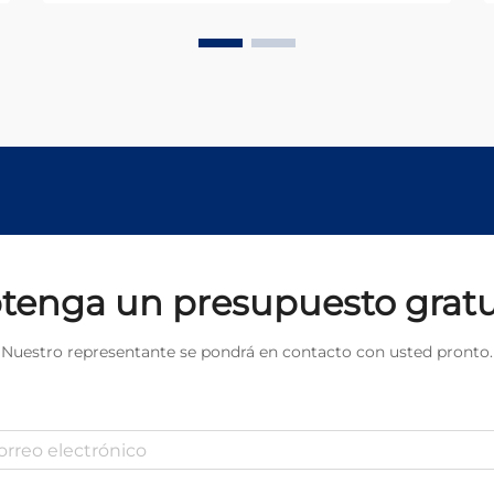
años está la aparición de la
máquina de soldadura láser, que
permite automatización completa,
control preciso del calor y
aplicaciones en sectores de alta
exigencia como la automotriz,
aeroespacial y médica.
tenga un presupuesto gratu
Nuestro representante se pondrá en contacto con usted pronto.