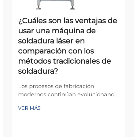
¿Cuáles son las ventajas de
usar una máquina de
soldadura láser en
comparación con los
métodos tradicionales de
soldadura?
Los procesos de fabricación
modernos continúan evolucionando
con los avances tecnológicos, y la
VER MÁS
tecnología de soldadura se
encuentra a la vanguardia de esta
transformación. Entre los desarrollos
más importantes en los últimos