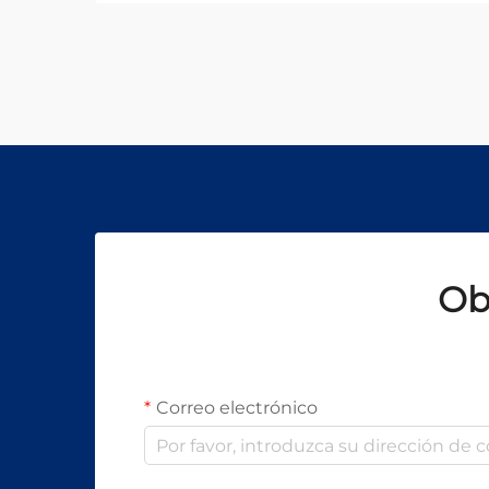
mantenimiento adecuado está
directamente relacionado con la
eficiencia operativa, la calidad de
producción y la vida útil del equipo.
Estos sistemas sofisticados re...
Ob
Correo electrónico