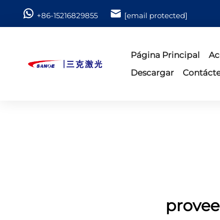
+86-15216829855
[email protected]
Página Principal
Ac
Descargar
Contáct
provee