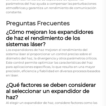
parámetros del haz ayuda a compensar las perturbaciones
atmosféricas y garantiza un rendimiento de comunicación
constante.
Preguntas Frecuentes
¿Cómo mejoran los expandidores
de haz el rendimiento de los
sistemas láser?
Los expandidores de haz mejoran el rendimiento del
sistema láser al proporcionar un control preciso sobre el
diámetro del haz, la divergencia y otros parámetros críticos.
Este control permite optimizar las características del haz
para aplicaciones específicas, lo que resulta en una mayor
precisión, eficiencia y fiabilidad en diversos procesos basados
en láser.
¿Qué factores se deben considerar
al seleccionar un expandidor de
haz?
Al elegir un expandidor de haz, considere factores como las