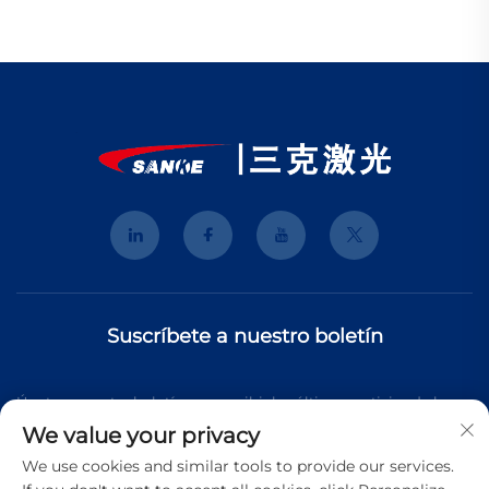
Suscríbete a nuestro boletín
Únete a nuestro boletín para recibir las últimas noticias de la
We value your privacy
industria, actualizaciones y perspectivas de nuestro equipo.
We use cookies and similar tools to provide our services.