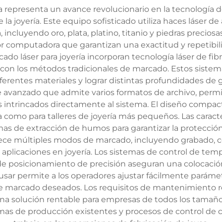
 representa un avance revolucionario en la tecnología d
 la joyería. Este equipo sofisticado utiliza haces láser 
, incluyendo oro, plata, platino, titanio y piedras precio
r computadora que garantizan una exactitud y repetibil
 láser para joyería incorporan tecnología láser de fibra
con los métodos tradicionales de marcado. Estos sistema
diferentes materiales y lograr distintas profundidades d
 avanzado que admite varios formatos de archivo, permi
es intrincados directamente al sistema. El diseño compa
la como para talleres de joyería más pequeños. Las caract
as de extracción de humos para garantizar la protecció
ece múltiples modos de marcado, incluyendo grabado, corr
s aplicaciones en joyería. Los sistemas de control de t
 posicionamiento de precisión aseguran una colocación 
 usar permite a los operadores ajustar fácilmente paráme
de marcado deseados. Los requisitos de mantenimiento re
una solución rentable para empresas de todos los tamaño
s de producción existentes y procesos de control de cali