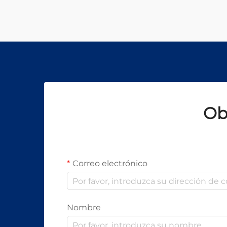
industriales. Las demandas
eléctricas de estos sistemas
sofisticados varían
significativamente según el la...
Ob
Correo electrónico
Nombre