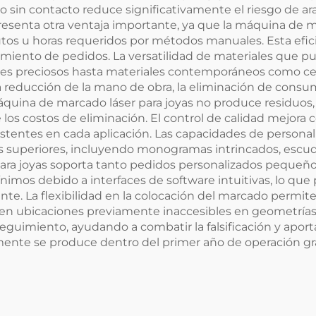
so sin contacto reduce significativamente el riesgo de a
esenta otra ventaja importante, ya que la máquina de m
tos u horas requeridos por métodos manuales. Esta efi
iento de pedidos. La versatilidad de materiales que pu
les preciosos hasta materiales contemporáneos como cer
a reducción de la mano de obra, la eliminación de cons
ina de marcado láser para joyas no produce residuos, l
os costos de eliminación. El control de calidad mejora 
sistentes en cada aplicación. Las capacidades de persona
ios superiores, incluyendo monogramas intrincados, escud
para joyas soporta tanto pedidos personalizados pequeñ
ínimos debido a interfaces de software intuitivas, lo que
. La flexibilidad en la colocación del marcado permite a
en ubicaciones previamente inaccesibles en geometrías
 seguimiento, ayudando a combatir la falsificación y apor
almente se produce dentro del primer año de operación gr