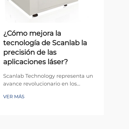
¿Cómo mejora la
Las
tecnología de Scanlab la
ap
precisión de las
de 
aplicaciones láser?
Com
revo
Scanlab Technology representa un
exp
avance revolucionario en los
VER
sis
sistemas de control de precisión
VER MÁS
tra
láser, transformando
des
fundamentalmente la forma en que
hast
las industrias abordan las
cor
aplicaciones de fabricación y
apl