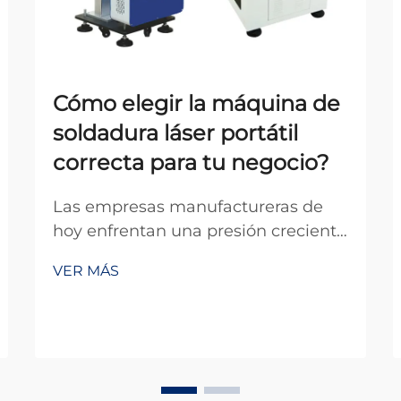
Cómo elegir la máquina de
soldadura láser portátil
correcta para tu negocio?
Las empresas manufactureras de
hoy enfrentan una presión creciente
para mejorar la eficiencia mientras
VER MÁS
mantienen estándares
excepcionales de calidad. La
aparición de máquinas portátiles de
soldadura láser ha revolucionado la
industria de la soldadura al ofrecer
una movilidad sin precedentes, p...