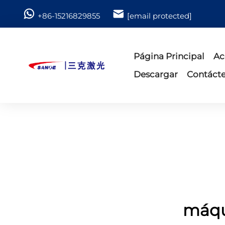
+86-15216829855
[email protected]
Página Principal
Ac
Descargar
Contáct
máqu