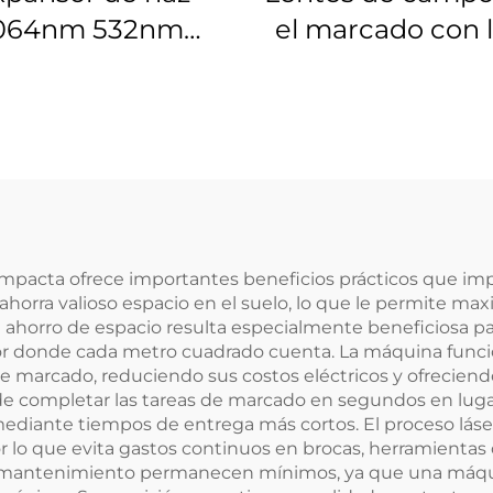
064nm 532nm
el marcado con 
32.8nm 1.5-20X
Linos 4401-561-0
ompacta ofrece importantes beneficios prácticos que i
 ahorra valioso espacio en el suelo, lo que le permite m
el ahorro de espacio resulta especialmente beneficiosa
alor donde cada metro cuadrado cuenta. La máquina funci
e marcado, reduciendo sus costos eléctricos y ofrecien
de completar las tareas de marcado en segundos en luga
 mediante tiempos de entrega más cortos. El proceso láse
r lo que evita gastos continuos en brocas, herramientas
 de mantenimiento permanecen mínimos, ya que una máq