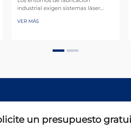
Los entornos de fabricación
industrial exigen sistemas láser
fiables y de alto rendimiento,
VER MÁS
capaces de operar de forma
sostenida en condiciones exigentes.
La tecnología de láser continuo ha
surgido como una solución
fundamental para instalaciones
productivas que requieren una
operación ininterrumpida...
licite un presupuesto gratu