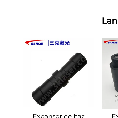
Lan
Expansor de haz
E