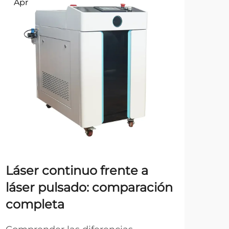
Apr
Ma
Láser continuo frente a
Có
láser pulsado: comparación
equ
completa
co
pri