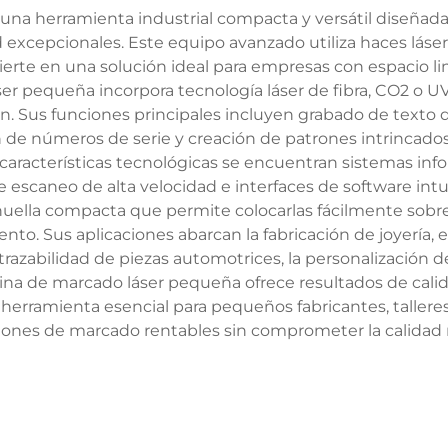
na herramienta industrial compacta y versátil diseñada
 excepcionales. Este equipo avanzado utiliza haces láser 
onvierte en una solución ideal para empresas con espacio l
r pequeña incorpora tecnología láser de fibra, CO2 o U
ción. Sus funciones principales incluyen grabado de texto 
n de números de serie y creación de patrones intrincado
s características tecnológicas se encuentran sistemas in
e escaneo de alta velocidad e interfaces de software int
huella compacta que permite colocarlas fácilmente sob
nto. Sus aplicaciones abarcan la fabricación de joyería,
a trazabilidad de piezas automotrices, la personalizació
na de marcado láser pequeña ofrece resultados de calid
herramienta esencial para pequeños fabricantes, talleres
ones de marcado rentables sin comprometer la calidad n