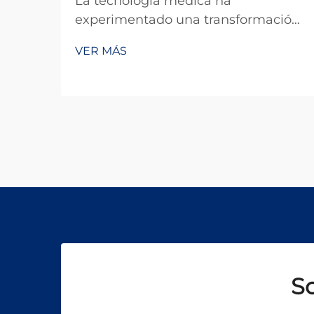
La tecnología médica ha
experimentado una transformación
notable en las últimas décadas, y
VER MÁS
entre las innovaciones más
significativas se encuentra la
aplicación de los sistemas láser
pulsados en la práctica clínica. A
diferencia de los láseres de onda
continua, que emiten energía
constante, un...
So