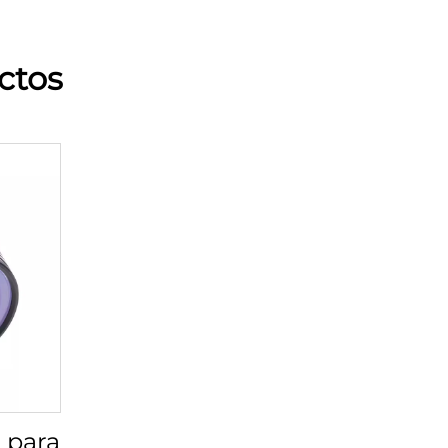
ctos
 para