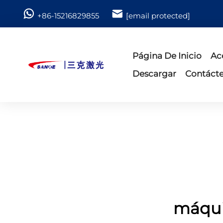
+86-15216829855
[email protected]
Página De Inicio
Ac
Descargar
Contáct
máqui