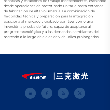
robóticas y estaciones de trabajo independientes, escalando
desde operaciones de prototipado unitario hasta entornos
de fabricación de alta volumetría. La combinación de
flexibilidad técnica y preparación para la integración
posiciona al marcado y grabado por láser como una
inversión a prueba de futuro, capaz de adaptarse al
progreso tecnológico y a las demandas cambiantes del
mercado a lo largo de ciclos de vida útiles prolongados.