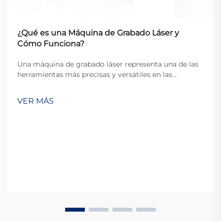
¿Qué es una Máquina de Grabado Láser y
Cómo Funciona?
Una máquina de grabado láser representa una de las
herramientas más precisas y versátiles en las
industrias modernas de fabricación y artesanía. Estos
dispositivos sofisticados utilizan haces de láser
VER MÁS
enfocados para marcar, grabar o cortar
permanentemente diversos materiales con exce...