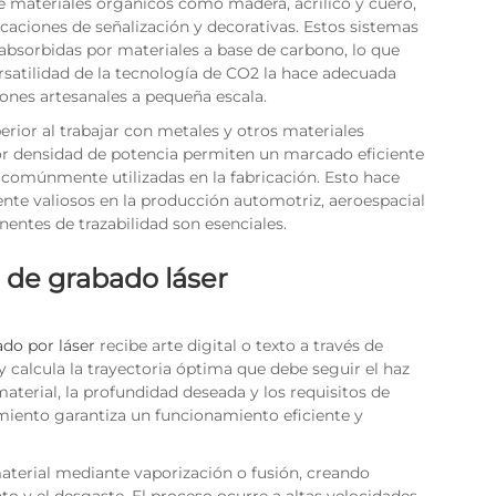
e materiales orgánicos como madera, acrílico y cuero,
icaciones de señalización y decorativas. Estos sistemas
bsorbidas por materiales a base de carbono, lo que
ersatilidad de la tecnología de CO2 la hace adecuada
ones artesanales a pequeña escala.
rior al trabajar con metales y otros materiales
or densidad de potencia permiten un marcado eficiente
s comúnmente utilizadas en la fabricación. Esto hace
ente valiosos en la producción automotriz, aeroespacial
entes de trazabilidad son esenciales.
de grabado láser
do por láser
recibe arte digital o texto a través de
 y calcula la trayectoria óptima que debe seguir el haz
aterial, la profundidad deseada y los requisitos de
miento garantiza un funcionamiento eficiente y
material mediante vaporización o fusión, creando
 y el desgaste. El proceso ocurre a altas velocidades,