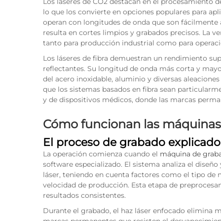
Los láseres de CO2 destacan en el procesamiento d
lo que los convierte en opciones populares para apl
operan con longitudes de onda que son fácilmente a
resulta en cortes limpios y grabados precisos. La v
tanto para producción industrial como para operaci
Los láseres de fibra demuestran un rendimiento supe
reflectantes. Su longitud de onda más corta y may
del acero inoxidable, aluminio y diversas aleacione
que los sistemas basados en fibra sean particularm
y de dispositivos médicos, donde las marcas perman
Cómo funcionan las máquinas 
El proceso de grabado explicado
La operación comienza cuando el
máquina de graba
software especializado. El sistema analiza el diseño
láser, teniendo en cuenta factores como el tipo de m
velocidad de producción. Esta etapa de preprocesa
resultados consistentes.
Durante el grabado, el haz láser enfocado elimina 
marcas permanentes que resisten el desvanecimiento