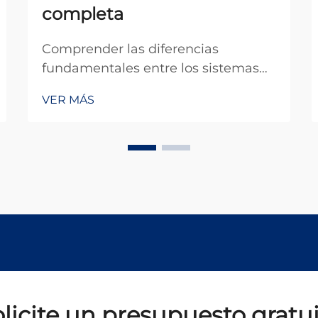
completa
Comprender las diferencias
fundamentales entre los sistemas
de láser continuo y la tecnología de
VER MÁS
láser pulsado es esencial para los
profesionales industriales que
buscan soluciones óptimas en
aplicaciones de procesamiento de
materiales, soldadura, corte y
tratamiento de superficies. ...
licite un presupuesto gratu