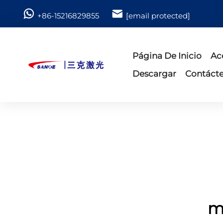
+86-15216829855
[email protected]
Página De Inicio
Ac
Descargar
Contáct
m