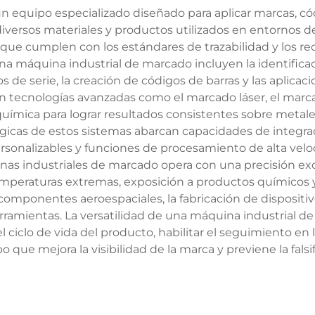
 equipo especializado diseñado para aplicar marcas, códi
rsos materiales y productos utilizados en entornos de
 que cumplen con los estándares de trazabilidad y los r
una máquina industrial de marcado incluyen la identificaci
 de serie, la creación de códigos de barras y las aplica
tecnologías avanzadas como el marcado láser, el marca
química para lograr resultados consistentes sobre metales,
ógicas de estos sistemas abarcan capacidades de integrac
sonalizables y funciones de procesamiento de alta veloc
nas industriales de marcado opera con una precisión ex
peraturas extremas, exposición a productos químicos y ab
componentes aeroespaciales, la fabricación de dispositiv
herramientas. La versatilidad de una máquina industrial 
el ciclo de vida del producto, habilitar el seguimiento e
 que mejora la visibilidad de la marca y previene la falsi