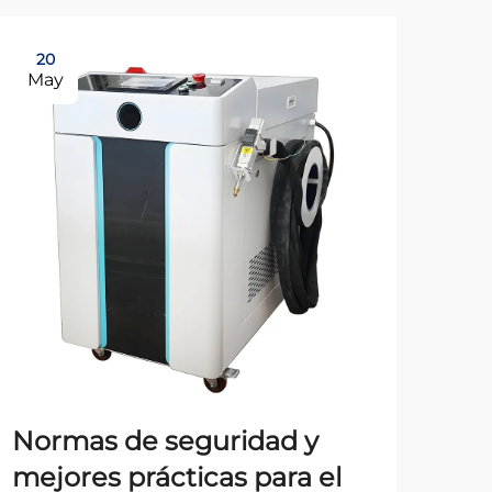
20
2
May
Ma
Normas de seguridad y
Ma
mejores prácticas para el
fre