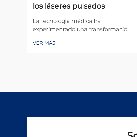
los láseres pulsados
La tecnología médica ha
experimentado una transformación
notable en las últimas décadas, y
VER MÁS
entre las innovaciones más
significativas se encuentra la
aplicación de los sistemas láser
pulsados en la práctica clínica. A
diferencia de los láseres de onda
continua, que emiten energía
constante, un...
So