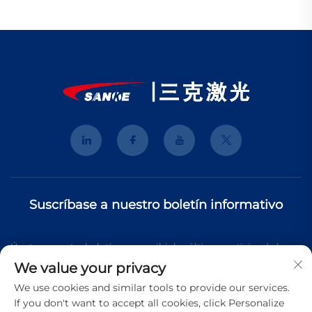
Suscríbase a nuestro boletín informativo
Únete a nuestro boletín para recibir las últimas noticias de la
We value your privacy
industria, actualizaciones y perspectivas de nuestro equipo.
We use cookies and similar tools to provide our services.
If you don't want to accept all cookies, click Personalize