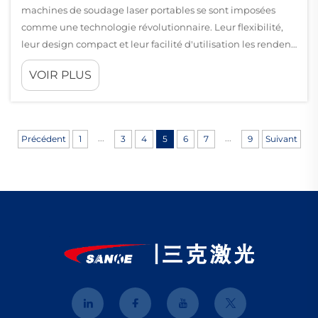
machines de soudage laser portables se sont imposées
comme une technologie révolutionnaire. Leur flexibilité,
leur design compact et leur facilité d'utilisation les rendent
adaptées à un large éventail...
VOIR PLUS
...
...
Précédent
1
3
4
5
6
7
9
Suivant