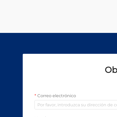
y eficiencia inigualables para crear
microagujeros en diversos
materiales. Sin embargo, los
potentes haces de láser utilizados
en estos sistemas representan un
riesgo significativo...
Ob
Correo electrónico