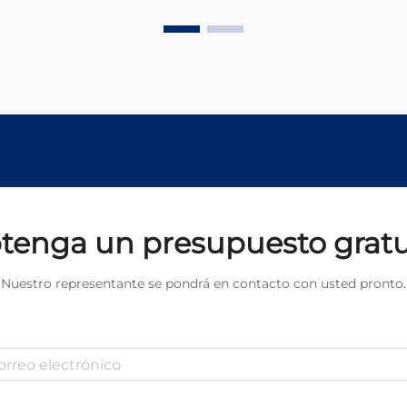
soluciones más sostenibles y
respetuosas con el medio ambiente.
Los métodos tradicionales de
limpieza suelen basarse en
productos químicos agresivos,
materiales abrasivos y procesos...
tenga un presupuesto gratu
Nuestro representante se pondrá en contacto con usted pronto.