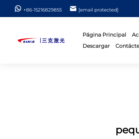
+86-15216829855
[email protected]
Página Principal
Ac
Descargar
Contáct
pequ