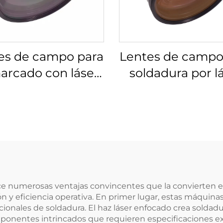
es de campo para
Lentes de campo
arcado con láser
soldadura por l
s 4401-525-000-21
Linos 4401-461-0
e numerosas ventajas convincentes que la convierten e
n y eficiencia operativa. En primer lugar, estas máquin
ionales de soldadura. El haz láser enfocado crea soldad
mponentes intrincados que requieren especificaciones ex