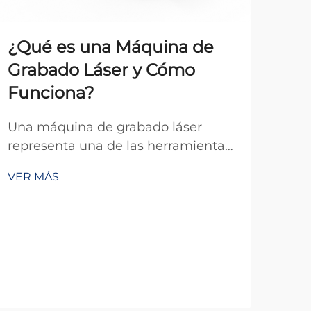
¿Qué es una Máquina de
Grabado Láser y Cómo
Funciona?
Te
Una máquina de grabado láser
ca
representa una de las herramientas
in
más precisas y versátiles en las
VER MÁS
industrias modernas de fabricación
Ava
y artesanía. Estos dispositivos
inge
sofisticados utilizan haces de láser
tec
enfocados para marcar, grabar o
VER
rep
cortar permanentemente diversos
sign
materiales con exce...
mod
ele