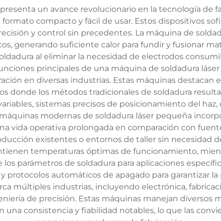
esenta un avance revolucionario en la tecnología de fab
rmato compacto y fácil de usar. Estos dispositivos sofis
precisión y control sin precedentes. La máquina de sol
s, generando suficiente calor para fundir y fusionar ma
ldadura al eliminar la necesidad de electrodos consumible
s funciones principales de una máquina de soldadura lás
aración en diversas industrias. Estas máquinas destacan 
s donde los métodos tradicionales de soldadura resultan
variables, sistemas precisos de posicionamiento del haz
máquinas modernas de soldadura láser pequeña incorpora
 una vida operativa prolongada en comparación con fuen
roducción existentes o entornos de taller sin necesidad d
tienen temperaturas óptimas de funcionamiento, mientra
 los parámetros de soldadura para aplicaciones específica
 protocolos automáticos de apagado para garantizar la p
a múltiples industrias, incluyendo electrónica, fabric
eniería de precisión. Estas máquinas manejan diversos m
on una consistencia y fiabilidad notables, lo que las conv