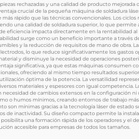
iezas rechazadas y una calidad de producto mejorada q
ventaja crucial de la pequeña máquina de soldadura láser
más rápido que las técnicas convencionales. Los ciclos 
ndo una calidad de soldadura superior, lo que permite 
e eficiencia impacta directamente en la rentabilidad a
abilidad surge como un beneficio importante a través d
umibles y la reducción de requisitos de mano de obra. 
lectrodos, lo que reduce significativamente los gastos o
material y disminuye la necesidad de operaciones posteri
ventaja significativa, ya que estas máquinas consumen
onales, ofreciendo al mismo tiempo resultados superior
tilización óptima de la potencia. La versatilidad repres
iversos materiales y espesores con igual competencia.
in necesidad de cambios extensos en la configuración ni
umo o humos mínimos, creando entornos de trabajo más 
o son mínimas gracias a la tecnología láser de estado só
de inactividad. Su diseño compacto permite la instala
r posibilita una formación rápida de los operadores y el d
ución accesible para empresas de todos los tamaños.