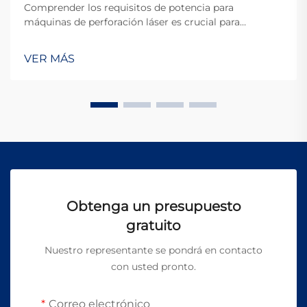
Comprender los requisitos de potencia para
máquinas de perforación láser es crucial para
fabricantes, ingenieros y responsables de
instalaciones que planifican sus operaciones
VER MÁS
industriales. Las demandas eléctricas de estos
sistemas sofisticados varían significativamente según
el la...
Obtenga un presupuesto
gratuito
Nuestro representante se pondrá en contacto
con usted pronto.
Correo electrónico