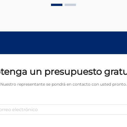
directamente relacionado con la
eficiencia operativa, la calidad de
producción y la vida útil del equipo.
Estos sistemas sofisticados re...
tenga un presupuesto gratu
Nuestro representante se pondrá en contacto con usted pronto.