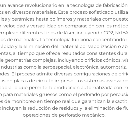
 un avance revolucionario en la tecnología de fabricació
ios en diversos materiales. Este proceso sofisticado utili
es y cerámicas hasta polímeros y materiales compuestos.
n, velocidad y versatilidad en comparación con los méto
mplean diferentes tipos de láser, incluyendo CO2, Nd:
tipos de materiales. La tecnología funciona concentrand
pido y la eliminación del material por vaporización o abl
tas, al tiempo que ofrece resultados consistentes durant
de geometrías complejas, incluyendo orificios cónicos, ví
ustrias como la aeroespacial, electrónica, automotriz,
. El proceso admite diversas configuraciones de orifici
pas en placas de circuito impreso. Los sistemas avanzado
dora, lo que permite la producción automatizada con m
ro para materiales gruesos como el perforado por percusió
es de monitoreo en tiempo real que garantizan la exacti
s incluyen la reducción de residuos y la eliminación de 
operaciones de perforado mecánico.