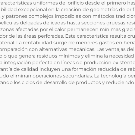
aracterísticas uniformes del orificio desde el primero ha
ibilidad excepcional en la creación de geometrías de orif
as y patrones complejos imposibles con métodos tradicion
lículas delgadas delicadas hasta secciones gruesas res
 zonas afectadas por el calor permanecen mínimas gracias
r de las áreas perforadas. Esta característica resulta cruc
terial. La rentabilidad surge de menores gastos en herr
mparación con alternativas mecánicas. Las ventajas del 
 que genera residuos mínimos y elimina la necesidad de
integración perfecta en líneas de producción existentes
rantía de calidad incluyen una formación reducida de reb
do eliminan operaciones secundarias. La tecnología per
rando los ciclos de desarrollo de productos y reduciend