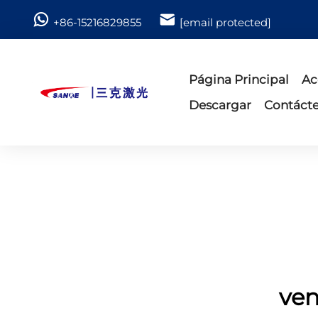
+86-15216829855
[email protected]
Página Principal
Ac
Descargar
Contáct
ven