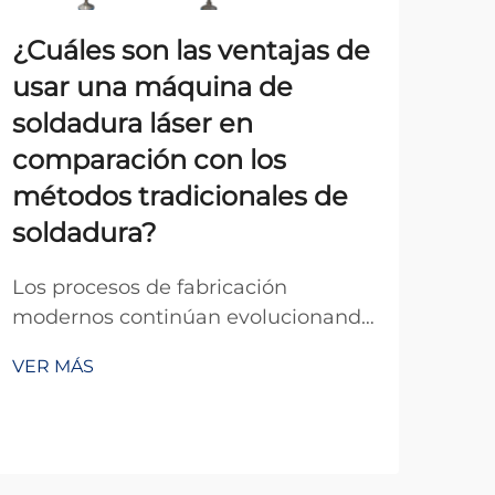
¿Cuáles son las ventajas de
¿C
usar una máquina de
tec
soldadura láser en
pre
comparación con los
apl
métodos tradicionales de
Sca
soldadura?
avan
sist
Los procesos de fabricación
VER
lás
modernos continúan evolucionando
fun
con los avances tecnológicos, y la
las 
VER MÁS
tecnología de soldadura se
apli
encuentra a la vanguardia de esta
pro
transformación. Entre los desarrollos
Est
más importantes en los últimos
est