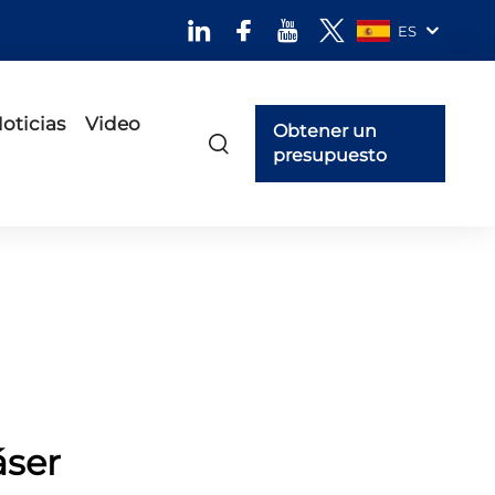
ES
oticias
Video
Obtener un
presupuesto
áser