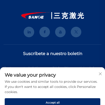
Suscríbete a nuestro boletín
Únete a nuestro boletín para recibir las últimas noticias de la
We value your privacy
industria, actualizaciones y perspectivas de nuestro equipo.
We use cookies and similar tools to provide our services.
If you don't want to accept all cookies, click Personalize
cookies.
Suscribirse
Accept all