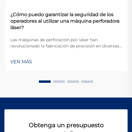
¿Cómo puedo garantizar la seguridad de los
operadores al utilizar una máquina perforadora
láser?
Las máquinas de perforación por láser han
revolucionado la fabricación de precisión en diversas
industrias, ofreciendo una exactitud y eficiencia
inigualables para crear microagujeros en diversos
VER MÁS
materiales. Sin embargo, los potentes haces de láser
utilizados en estos sistemas representan un riesgo
significativo...
Obtenga un presupuesto