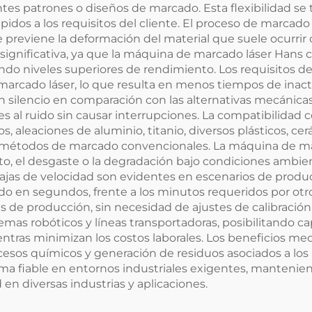
ntes patrones o diseños de marcado. Esta flexibilidad s
dos a los requisitos del cliente. El proceso de marcado 
 previene la deformación del material que suele ocurri
ja significativa, ya que la máquina de marcado láser H
do niveles superiores de rendimiento. Los requisitos 
 marcado láser, lo que resulta en menos tiempos de inac
 en silencio en comparación con las alternativas mecánic
es al ruido sin causar interrupciones. La compatibilidad
, aleaciones de aluminio, titanio, diversos plásticos, c
s métodos de marcado convencionales. La máquina de m
, el desgaste o la degradación bajo condiciones ambient
ntajas de velocidad son evidentes en escenarios de prod
 en segundos, frente a los minutos requeridos por otro
de producción, sin necesidad de ajustes de calibración 
mas robóticos y líneas transportadoras, posibilitando ca
ras minimizan los costos laborales. Los beneficios med
cesos químicos y generación de residuos asociados a los
ma fiable en entornos industriales exigentes, manteni
en diversas industrias y aplicaciones.