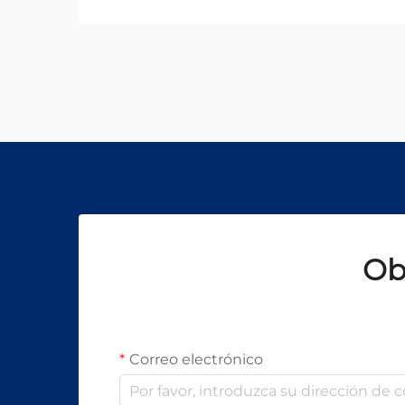
del equipo en entornos de
fabricación modernos. Cuando las
organizaciones invierten en
tecnología de perforación de
precisión...
Ob
Correo electrónico