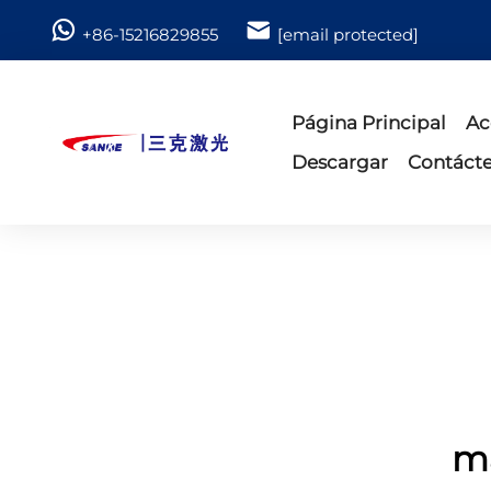
+86-15216829855
[email protected]
Página Principal
Ac
Descargar
Contáct
má