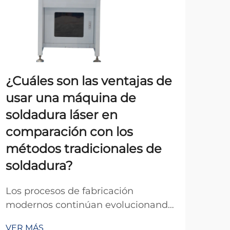
¿Cuáles son las ventajas de
¿Qu
usar una máquina de
be
soldadura láser en
te
comparación con los
lás
métodos tradicionales de
La 
soldadura?
exp
revo
Los procesos de fabricación
VER
sol
modernos continúan evolucionando
ind
con los avances tecnológicos, y la
sis
VER MÁS