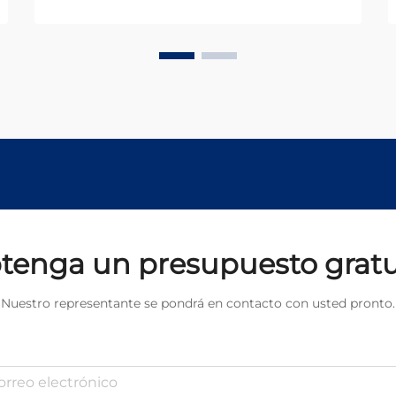
avanzados en líneas de producción
automatizadas se ha convertido en
un elemento esencial para la
fabricación...
tenga un presupuesto gratu
Nuestro representante se pondrá en contacto con usted pronto.