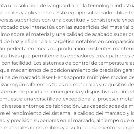
a una solución de vanguardia en la tecnología industri
riales y aplicaciones. Este equipo sofisticado utiliza t
versas superficies con una exactitud y consistencia exc
focado que interactúa con las superficies del material 
imo sobre el material y una calidad de acabado superior. 
d de haz y eficiencia energética notables en comparaci
ón perfecta en líneas de producción existentes manteni
ntuitivas que permiten a los operadores crear patrones
dos con facilidad. Los sistemas de control de temperatur
s que mecanismos de posicionamiento de precisión gara
ina de marcado láser Hans soporta múltiples modos d
zar según diferentes tipos de materiales y requisitos d
sistemas de parada de emergencia y dispositivos de int
muestra una versatilidad excepcional al procesar metales
diversos entornos de fabricación. Las capacidades de m
e el rendimiento del sistema, la calidad del marcado y 
d y precisión superiores en el marcado, al tiempo que m
materiales consumibles y a su funcionamiento energét