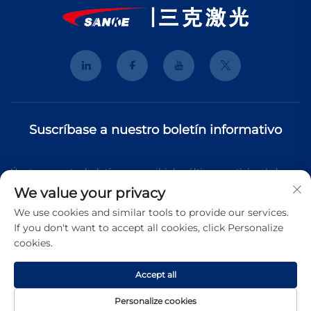
Suscríbase a nuestro boletín informativo
Únete a nuestro boletín para recibir las últimas noticias de la
We value your privacy
industria, actualizaciones y perspectivas de nuestro equipo.
We use cookies and similar tools to provide our services.
If you don't want to accept all cookies, click Personalize
cookies.
Suscribirse
Accept all
Copyright © 2026 Shanghai 3K Laser Technology Co., Ltd. Todos
Personalize cookies
los derechos reservados.
Política de Privacidad