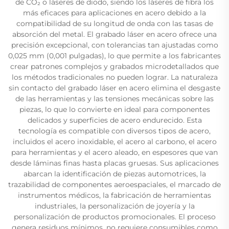
de CO₂ o láseres de diodo, siendo los láseres de fibra los
más eficaces para aplicaciones en acero debido a la
compatibilidad de su longitud de onda con las tasas de
absorción del metal. El grabado láser en acero ofrece una
precisión excepcional, con tolerancias tan ajustadas como
0,025 mm (0,001 pulgadas), lo que permite a los fabricantes
crear patrones complejos y grabados microdetallados que
los métodos tradicionales no pueden lograr. La naturaleza
sin contacto del grabado láser en acero elimina el desgaste
de las herramientas y las tensiones mecánicas sobre las
piezas, lo que lo convierte en ideal para componentes
delicados y superficies de acero endurecido. Esta
tecnología es compatible con diversos tipos de acero,
incluidos el acero inoxidable, el acero al carbono, el acero
para herramientas y el acero aleado, en espesores que van
desde láminas finas hasta placas gruesas. Sus aplicaciones
abarcan la identificación de piezas automotrices, la
trazabilidad de componentes aeroespaciales, el marcado de
instrumentos médicos, la fabricación de herramientas
industriales, la personalización de joyería y la
personalización de productos promocionales. El proceso
genera residuos mínimos, no requiere consumibles como