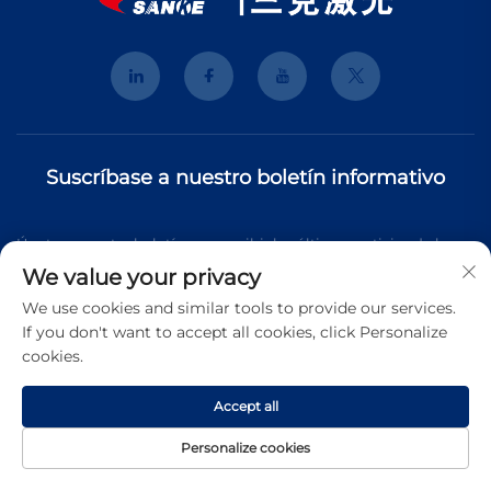
Suscríbase a nuestro boletín informativo
Únete a nuestro boletín para recibir las últimas noticias de la
We value your privacy
industria, actualizaciones y perspectivas de nuestro equipo.
We use cookies and similar tools to provide our services.
If you don't want to accept all cookies, click Personalize
cookies.
Suscribirse
Accept all
Copyright © 2026 Shanghai 3K Laser Technology Co., Ltd. Todos
Personalize cookies
los derechos reservados.
Política de Privacidad