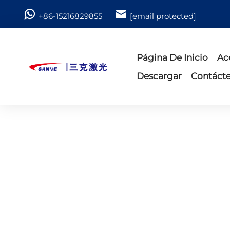
+86-15216829855
[email protected]
Página De Inicio
Ac
Descargar
Contáct