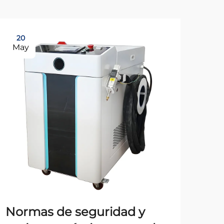
20
2
May
Ju
Normas de seguridad y
Co