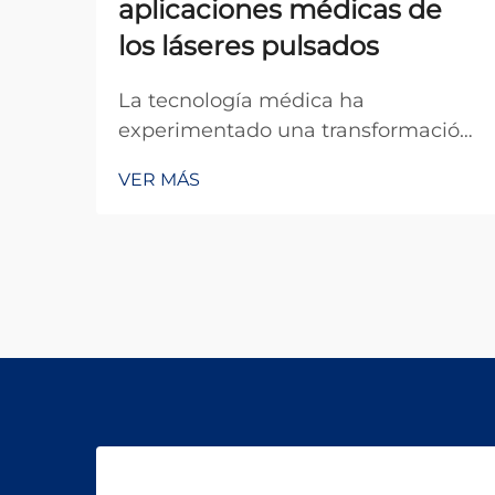
aplicaciones médicas de
los láseres pulsados
La tecnología médica ha
experimentado una transformación
notable en las últimas décadas, y
VER MÁS
entre las innovaciones más
significativas se encuentra la
aplicación de los sistemas láser
pulsados en la práctica clínica. A
diferencia de los láseres de onda
continua, que emiten energía
constante, un...