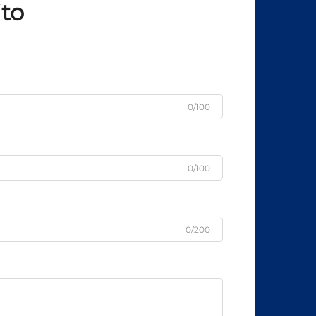
ito
0/100
0/100
0/200