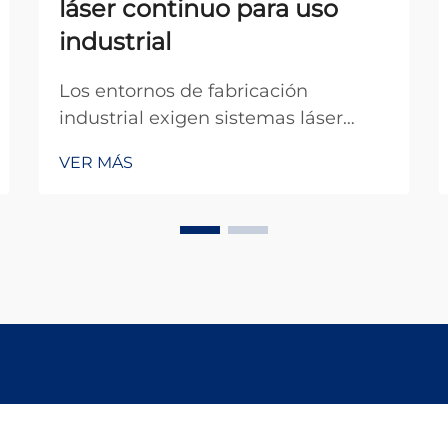
láser continuo para uso
industrial
Los entornos de fabricación
industrial exigen sistemas láser
fiables y de alto rendimiento,
VER MÁS
capaces de operar de forma
sostenida en condiciones exigentes.
La tecnología de láser continuo ha
surgido como una solución
fundamental para instalaciones
productivas que requieren una
operación ininterrumpida...