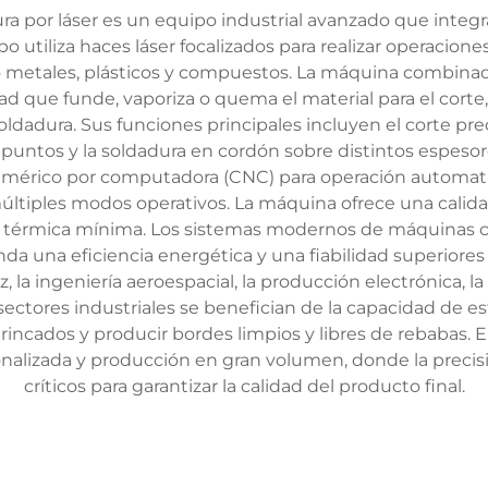
 por láser es un equipo industrial avanzado que integra
po utiliza haces láser focalizados para realizar operacion
o metales, plásticos y compuestos. La máquina combinada
ad que funde, vaporiza o quema el material para el cort
oldadura. Sus funciones principales incluyen el corte pr
puntos y la soldadura en cordón sobre distintos espesore
numérico por computadora (CNC) para operación automa
 múltiples modos operativos. La máquina ofrece una calid
n térmica mínima. Los sistemas modernos de máquinas co
nda una eficiencia energética y una fiabilidad superiores 
 la ingeniería aeroespacial, la producción electrónica, la
s sectores industriales se benefician de la capacidad de 
incados y producir bordes limpios y libres de rebabas. 
nalizada y producción en gran volumen, donde la precisi
críticos para garantizar la calidad del producto final.