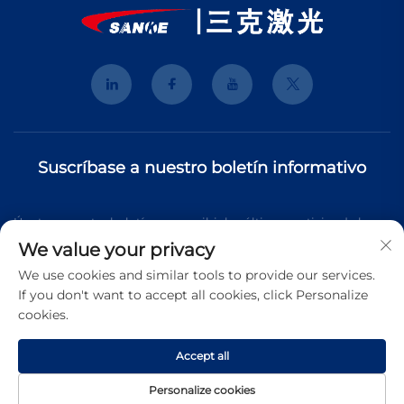
Suscríbase a nuestro boletín informativo
Únete a nuestro boletín para recibir las últimas noticias de la
We value your privacy
industria, actualizaciones y perspectivas de nuestro equipo.
We use cookies and similar tools to provide our services.
If you don't want to accept all cookies, click Personalize
cookies.
Suscribirse
Accept all
Copyright © 2026 Shanghai 3K Laser Technology Co., Ltd. Todos
Personalize cookies
los derechos reservados.
Política de Privacidad