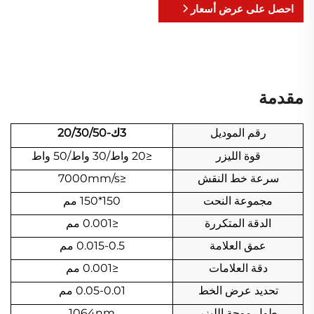
احصل على عرض أسعار
مقدمة
رقم الموديل
3ك-20/30/50
قوة الليزر
≤20 واط/30 واط/50 واط
سرعة خط النقش
≤7000mm/s
مجموعة النحت
150*150 مم
الدقة المتكررة
≤0.001 مم
عمق العلامة
0.015-0.5 مم
دقة العلامات
≤0.001 مم
تحديد عرض الخط
0.05-0.01 مم
طول موجة الليزر
1064nm