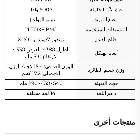
قوة الآلة الكاملة
≤500 واط
وضع التبريد
تبريد الهواء
）
التنسيقات المدعومة
PLT.DXF.BMP
نظام الدعم
ويندوز 7/ويندوز 10/XP
الطول 380 × العرض 330 ×
أبعاد الهيكل
الارتفاع 510 ملم
الوزن الصافي: 15.4 كجم/ الوزن
وزن جسم الطائرة
الإجمالي: 17.2 كجم
حجم التعبئة
540×430×290 ملم
دعم اللغة
14 لغة مختلفة
منتجات أخرى