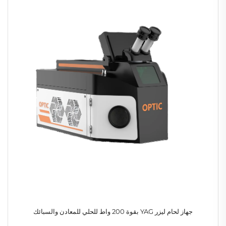
جهاز لحام ليزر YAG بقوة 200 واط للحلي للمعادن والسبائك