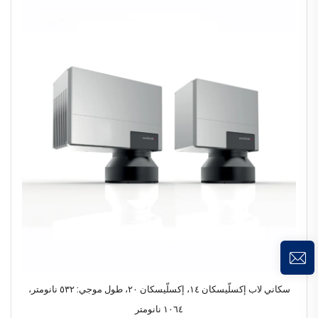
سكاني لاب إكسلّيسكان ١٤، إكسلّيسكان ٢٠، طول موجي: ٥٣٢ نانومتر،
١٠٦٤ نانومتر