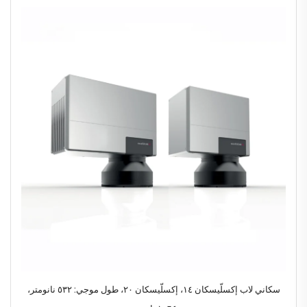
سكاني لاب إكسلّيسكان ١٤، إكسلّيسكان ٢٠، طول موجي: ٥٣٢ نانومتر،