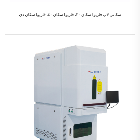
سكاني لاب فاريوا سكان ٢٠، فاريوا سكان ٤٠، فاريوا سكان دي