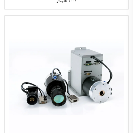
١٠٦٤ نانومتر