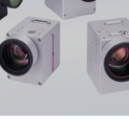
سح الضوئي