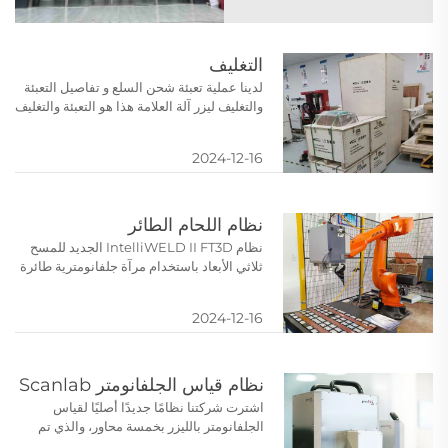
أحلامك وانظر إلى العالم...
التغليف
لدينا عملية تعبئة شحن السلع و تفاصيل التعبئة
والتغليف ليزر آلة العلامة هذا هو التعبئة والتغليف
شحن الطلب المحلي، والسلع التصدير هي عبوة
خشبية مُستنفدة أو صندوق خشبي مُستنفد
2024-12-16
التعبئة والتغليف المع آلة وضع علامات بالليزر
نظام اللحام الطائر
نظام IntelliWELD II FT3D الجديد للمسح
ثلاثي الأبعاد باستخدام مرآة جلفانومترية طائرة
لحام الليزر. يستخدم بشكل رئيسي في لحام
بطاريات الطاقة الجديدة بالليزر، ولحام قطع
2024-12-16
أشباه الموصلات بالليزر، إلخ. حاليًا، يُستخدم
بشكل أساسي في...
نظام قياس الجلفانومتر Scanlab
اشترت شركتنا نظامًا جديدًا أصليًا لقياس
الجلفانومتر بالليزر بخمسة محاور، والذي تم
استخدامه في أقل من مجموعتين في السوق