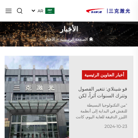
AR
الأخبار
الصفحة الرئيسية
>
الأخبار
أخبار العناوين الرئيسية
فو شينلاي: تتغير الفصول
وتترك السنوات أثراً، لكن
تكنولوجيا الليزر 3K لا تزال
"من التكنولوجيا البسيطة
شابة!
للنقش في البداية إلى أنظمة
الليزر الدقيقة للغاية اليوم، كانت
3K Laser دائمًا في طليعة
2024-10-23
الصناعة، مكرسة لتقديم حلول
فعالة ومبتكرة للعملاء." احتضن