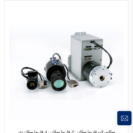
سكاني لاب فاريوا سكان ٢٠، فاريوا سكان ٤٠، فاريوا سكان دي