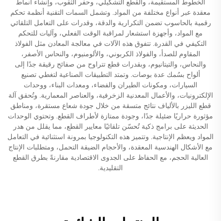
الخطوط المستقيمة، والقطع التشكيلي، وحفر الثقوب، وإنشاء أنماط
معقدة عبر أنواع مختلفة من المواد. وتشمل السمات التقنية أنظمة تحكم
رقمية بالحاسوب تضمن التكرارية والدقة، وقدرات على التعامل التلقائي
مع المواد، وأجهزة استشعار لمراقبة الوقت الفعلي، وآليات للتحكم
التكيفي في القدرة. تتفوق هذه الآلات في معالجة المعادن مثل الفولاذ
المقاوم للصدأ، والفولاذ الكربوني، والألومنيوم، والنحاس الأصفر،
والنحاس، والتيتانيوم، وبقدرات قطع تتراوح من صفائح رقيقة جدًا إلى
ألواح بسُمك عدة بوصات. وتمتد التطبيقات الصناعية لتغطي تصنيع
السيارات، ومكونات الطيران والفضاء، ومعدات البناء، ووحدات
الإلكترونيات، والأعمال المعدنية الزخرفية، والعناصر المعمارية. وتُحقق آلة
قطع الليزر بالألياف نتائج متسقة من خلال جودة شعاع مستقرة، ومناطق
مؤثورة حراريًا ضئيلة جدًا، وجودة ممتازة لأطراف القطع. وتحتوي الوحدات
الحديثة على برامج ذكية تُحسّن تلقائيًا معايير القطع، مما يقلل من هدر
المواد ويعظم الإنتاجية. وتتميز هذه التكنولوجيا بمرونة استثنائية في التعامل
مع الأشكال الهندسية المعقدة، والأحجام الضيقة التحمل، ومتطلبات الإنتاج
العالية الحجم، مع الحفاظ على الجدوى الاقتصادية مقارنةً بطرق القطع
التقليدية.