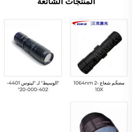
المنتجات الشائعة
مضخّم شعاع 1064nm 2-
"الوسيط" لـ "لينوس 4401-
402-000-20"
10X