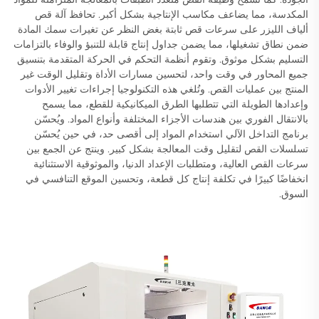
المكدسة، مما يضاعف مكاسب الإنتاجية بشكل أكبر. تحافظ آلة قص
ألياف الليزر على سرعات قص ثابتة بغض النظر عن تغيرات سمك المادة
ضمن نطاق تشغيلها، مما يضمن جداول إنتاج قابلة للتنبؤ والوفاء بالتزامات
التسليم بشكل موثوق. وتقوم أنظمة التحكم في الحركة المتقدمة بتنسيق
جميع المحاور في وقت واحد، لتحسين مسارات الأداة وتقليل الوقت غير
المنتج بين عمليات القص. وتُلغي هذه التكنولوجيا إجراءات تغيير الأدوات
وإعدادها الطويلة التي تتطلبها الطرق الميكانيكية للقطع، مما يسمح
بالانتقال الفوري بين هندسات الأجزاء المختلفة وأنواع المواد. ويُحسّن
برنامج التداخل الآلي استخدام المواد إلى أقصى حد، في حين يُحسّن
تسلسلات القص لتقليل وقت المعالجة بشكل كبير. وينتج عن الجمع بين
سرعات القص العالية، ومتطلبات الإعداد الدنيا، والموثوقية الاستثنائية
انخفاضًا كبيرًا في تكلفة إنتاج كل قطعة، وتحسين الموقع التنافسي في
السوق.