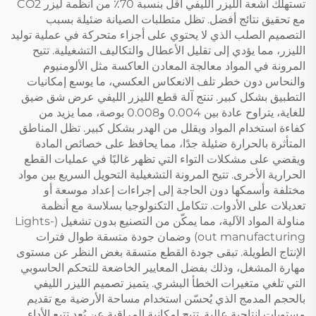
تستهلك أشعة الليزر الليفي أقل بنسبة 70٪ من أنظمة ليزر CO2
مع تحقيق نتائج أفضل. تظل متطلبات الصيانة ضئيلة بسبب
التصميم الصلب الذي لا يحتوي على أجزاء متحركة في عملية توليد
الليزر، مما يؤدي إلى تقليل الأعطال والتكاليف التشغيلية. تتيح
المرونة في المواد معالجة المعادن العاكسة مثل الألومنيوم
والنحاس دون خطر تلف الانعكاس العكسي، ما يوسع إمكانيات
التطبيق بشكل كبير. تنتج آلة قطع الليزر الليفي عرض شق ضيق
للغاية، يتراوح عادة بين 0.004 و0.008 بوصة، مما يزيد من
كفاءة استخدام المواد ويقلل من الهدر بشكل كبير. تظل المناطق
المتأثرة بالحرارة ضئيلة جدًا، مما يحافظ على خصائص المادة
ويقضي على مشكلات التواء التي تظهر غالبًا في عمليات القطع
الحرارية الأخرى. تتيح المرونة التشغيلية التحويل السريع بين مواد
مختلفة وأسمكها دون الحاجة إلى إجراءات إعداد موسعة أو
تعديلات على الأدوات. تتكامل التكنولوجيا بسلاسة مع أنظمة
مناولة المواد الآلية، مما يمكّن من التصنيع بدون تشغيل (Lights-
out manufacturing) وضمان جودة متسقة طوال فترات
الإنتاج الطويلة. تبقى جودة القطع متسقة بغض النظر عن مستوى
مهارة المشغل، وذلك بفضل المعايير الخاضعة للتحكم الحاسوبي
التي تلغي متغيرات الخطأ البشري. يتميز تصميم الليزر الليفي
بالحجم المدمج الذي يُحسّن استخدام مساحة الأرضية مع تقديم
مستويات إنتاجية عالية. تتيح إمكانية المراقبة عن بُعد تتبع الأداء