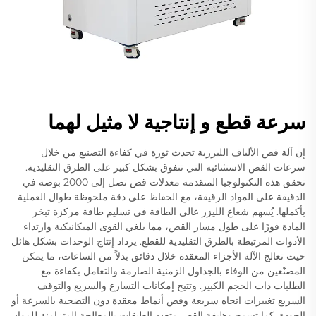
سرعة قطع و إنتاجية لا مثيل لهما
إن آلة قص الألياف الليزرية تحدث ثورة في كفاءة التصنيع من خلال
سرعات القص الاستثنائية التي تتفوق بشكل كبير على الطرق التقليدية.
تحقق هذه التكنولوجيا المتقدمة معدلات قص تصل إلى 2000 بوصة في
الدقيقة على المواد الرقيقة، مع الحفاظ على دقة ملحوظة طوال العملية
بأكملها. يُسهم شعاع الليزر عالي الطاقة في تسليم طاقة مركزة تبخر
المادة فورًا على طول مسار القص، مما يلغي القوى الميكانيكية وارتداء
الأدوات المرتبطة بالطرق التقليدية للقطع. يزداد إنتاج الوحدات بشكل هائل
حيث تعالج الآلة الأجزاء المعقدة خلال دقائق بدلاً من الساعات، ما يمكن
المصنّعين من الوفاء بالجداول الزمنية الصارمة والتعامل بكفاءة مع
الطلبات ذات الحجم الكبير. وتتيح إمكانات التسارع والسريع والتوقف
السريع تغييرات اتجاه سريعة وقص أنماط معقدة دون التضحية بالسرعة أو
الجودة. كما تسمح وظيفة القص متعدد الطبقات بالمعالجة المتزامنة للمواد