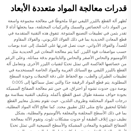
قدرات معالجة المواد متعددة الأبعاد
تُظهر آلة القطع بالليزر الليفي تنوعًا ملحوظًا في معالجة مجموعة واسعة
من المواد ذات الخصائص والسمك والتركيبات المختلفة، مما يجعلها أداة لا
تقدر بثمن في تطبيقات التصنيع المتنوعة. تتفوق هذه التقنية المتقدمة في
قطع المعادن الحديدية بما في ذلك الفولاذ الكربوني، والفولاذ المقاوم
للصدأ، والفولاذ الأدواتي، حيث تصل قدرتها على السُمك إلى عدة بوصات
حسب مواصفات قوة الليزر. كما يتم معالجة المعادن غير الحديدية مثل
الألومنيوم والنحاس الأصفر والنحاس والتايتانيوم بدقة مماثلة، وعلى الرغم
من خصائصها العاكسة التي تمثل تحديًا لتقنيات الليزر الأخرى. وتتعامل آلة
القطع بالليزر الليفي مع السبائك الغريبة والمواد الخاصة المستخدمة في
تطبيقات الطيران والطب، مع الحفاظ على دقة التحملات وجودة السطح
المطلوبة. يتم قطع المواد الرقيقة جدًا والتي تصل سماكتها إلى 0.005
بوصة دون حدوث تشوه أو احتراق، في حين تتم معالجة الصفائح السميكة
بجودة حواف متسقة طوال عمق القطع بأكمله. وتتكيف التقنية بسلاسة مع
درجات المواد المختلفة وظروف التلدين، حيث تقوم بتعديل معايير القطع
تلقائيًا لتحقيق نتائج مثلى لكل تطبيق محدد. كما تعالج الآلة المواد المطلية،
بما في ذلك الأسطح المجلفنة والمغلفة بالألومنيوم والمطلية، بشكل
نظيف دون إتلاف الطبقة أو حدوث مشكلات تلوث. وتقوم الآلة بمعالجة
الصفائح المثقوبة والمعادن المشبكة والأسطح النسيجية التي تمثل تحديًا