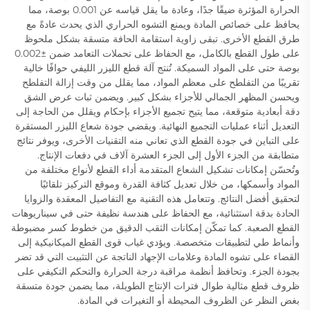
الحرارة المؤثرة ضيقًا جدًا، وعادة ما يقل قياسه عن 0.001 بوصة، مما
يحافظ على خصائص المادة ويمنع التشوه الحراري الذي يحدث عادةً مع
طرق القطع الأخرى. تبقى زاوية استقامة الحافة متسقة بشكل ملحوظ
على طول القطع بالكامل، مع الحفاظ على تحملات التعامد ضمن ±0.002
بوصة حتى على المواد السميكة. تُنتج آلة قطع الليزر الليفي حوافًا خالية
تقريبًا من التفلطح على معظم المواد، مما يقلل من وقت إزالة التفلطح
ويحسن المظهر الجمالي للأجزاء بشكل كبير. ويضمن ثبات عرض الشق
دقة أبعادية متوقعة، مما يتيح تجميع الأجزاء بإحكام ويقلل من الحاجة إلى
التعديل أثناء عمليات التجميع النهائية. ويقضي جودة شعاع الليزر المستقرة
على التباين في جودة القطع الذي تعاني منه التقنيات الأخرى، ويوفر نتائج
متطابقة من الجزء الأول إلى الجزء العشرة آلاف في دفعات الإنتاج.
وتُحسّن إمكانات تشكيل الشعاع المتقدمة أداء القطع لأنواع مختلفة من
المواد وأسمكها، من خلال تعديل كثافة القدرة وموقع التركيز تلقائيًا
لتحقيق أفضل النتائج. وتتعامل هذه التقنية مع التفاصيل المعقدة والزوايا
الحادة بدقة استثنائية، مع الحفاظ على هندسة نظيفة حتى في سيناريوهات
القطع الصعبة. كما تمكّن إمكانات الثقب الدقيق من خطوط كسر مضبوطة
وأنماط طي لتطبيقات متخصصة. ويؤدي غياب قوى القطع الميكانيكية إلى
القضاء على تشوه المادة وعلامات الإجهاد الناتجة عن التثبيت التي قد تضر
بجودة الجزء. وتحافظ أنظمة مراقبة درجة الحرارة والتحكم التكيفي على
ظروف قطع مثالية طوال فترات الإنتاج الطويلة، مما يضمن جودة متسقة
بغض النظر عن الظروف المحيطة أو التغيرات في المادة.