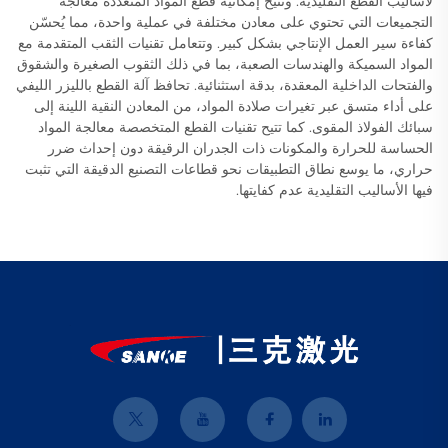
لأساليب القطع التقليدية. وتتيح إمكانية قطع المواد المتعددة معالجة
التجميعات التي تحتوي على معادن مختلفة في عملية واحدة، مما يُحسّن
كفاءة سير العمل الإنتاجي بشكل كبير. وتتعامل تقنيات الثقب المتقدمة مع
المواد السميكة والهندسات الصعبة، بما في ذلك الثقوب الصغيرة والشقوق
والفتحات الداخلية المعقدة، بدقة استثنائية. تحافظ آلة القطع بالليزر الليفي
على أداء متسق عبر تغيرات صلادة المواد، من المعادن النقية اللينة إلى
سبائك الفولاذ المقوى. كما تتيح تقنيات القطع المتخصصة معالجة المواد
الحساسة للحرارة والمكونات ذات الجدران الرقيقة دون إحداث ضرر
حراري، ما يوسع نطاق التطبيقات نحو قطاعات التصنيع الدقيقة التي تثبت
فيها الأساليب التقليدية عدم كفايتها.