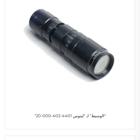
"الوسيط" لـ "لينوس 4401-402-000-20"