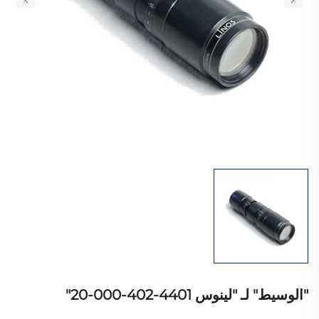
"الوسيط" لـ "لينوس 4401-402-000-20"