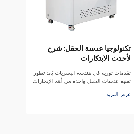
تكنولوجيا عدسة الحقل: شرح
مشاك
لأحدث الابتكارات
والح
تقدمات ثورية في هندسة البصريات يُعد تطور
فهم ت
تقنية عدسات الحقل واحدة من أهم الإنجازات
العدسا
في هندسة البصريات الحديثة. وقد غيرت هذه
البصر
عرض المزيد
عرض ا
العناصر البصرية المتطورة طريقة التقاط
على ج
ومعالجة الضوء و...
العنا
الصورة