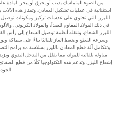
من الضوء المتماسك يذيب أو يحرق أو يبخر المادة على
استثنائية في عمليات تشكيل المعادن. وتمتاز هذه الآلا
الليزر، التي تحتوي على عدسات تركيز ومكونات توصيل الشع
في ذلك الفولاذ المقاوم للصدأ، والفولاذ الكربوني، والأ
الليزر الشعاع، وتنقله أنظمة توصيل الشعاع إلى رأس القط
وسرعة القطع وضغط الغاز تلقائيًا بناءً على سماكة ونوع
وتتكامل آلة قطع المعادن بالليزر بسلاسة مع برامج التصم
مناولة تلقائية للمواد، مما يقلل من التدخل اليدوي وي
إشعاع الليزر. وتدعم هذه التكنولوجيا كلًا من قطع الصفا
الجودة