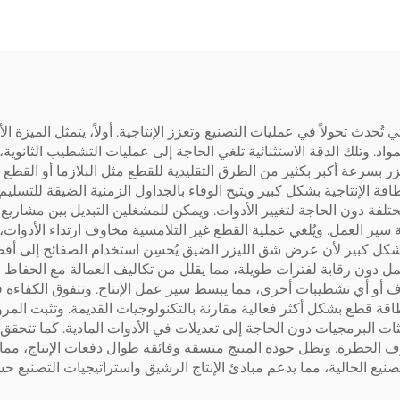
لتي تُحدث تحولاً في عمليات التصنيع وتعزز الإنتاجية. أولاً، يتمثل الم
سماكات المواد. وتلك الدقة الاستثنائية تلغي الحاجة إلى عمليات التشطيب الثا
ر بسرعة أكبر بكثير من الطرق التقليدية للقطع مثل البلازما أو القطع ب
ة الإنتاجية بشكل كبير ويتيح الوفاء بالجداول الزمنية الضيقة للتسليم.
ة دون الحاجة لتغيير الأدوات. ويمكن للمشغلين التبديل بين مشاريع الفو
 سير العمل. ويُلغي عملية القطع غير التلامسية مخاوف ارتداء الأدوات، 
شكل كبير لأن عرض شق الليزر الضيق يُحسِن استخدام الصفائح إلى أقصى
العمل دون رقابة لفترات طويلة، مما يقلل من تكاليف العمالة مع الحفاظ على
واف أو أي تشطيبات أخرى، مما يبسط سير عمل الإنتاج. وتتفوق الكفاءة
 طاقة قطع بشكل أكثر فعالية مقارنة بالتكنولوجيات القديمة. وتثبت المر
ت البرمجيات دون الحاجة إلى تعديلات في الأدوات المادية. كما تتحقق
وف الخطرة. وتظل جودة المنتج متسقة وفائقة طوال دفعات الإنتاج، م
صنيع الحالية، مما يدعم مبادئ الإنتاج الرشيق واستراتيجيات التصنيع 