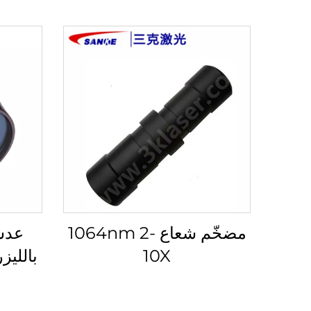
مضخّم شعاع 1064nm 2-
عدس
10X