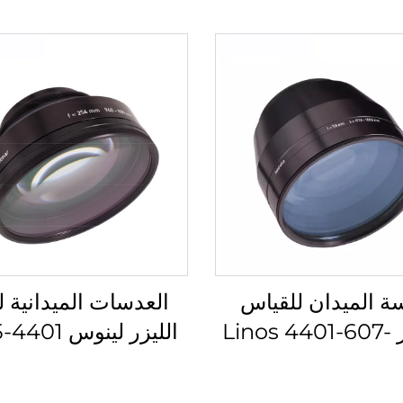
ة الميدان للقياس
العدسات الميدانية ل
بالليزر Linos 4401-607-
000-21
000-26