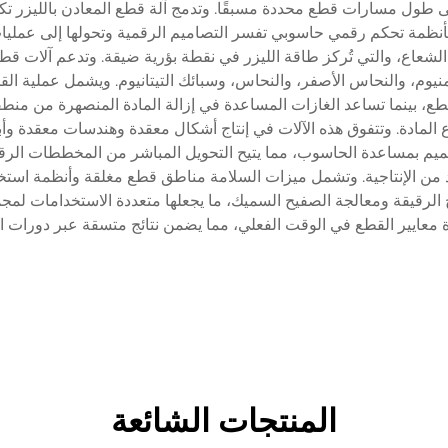
 طول مسارات قطع محددة مسبقًا. وتدمج آلة قطع المعادن بالليزر تكنول
ت بأنظمة تحكم رقمي حاسوبي تفسر التصاميم الرقمية وتحولها إلى عمل
اع، والتي تُركز طاقة الليزر في نقطة بؤرية ضيقة. وتدعم آلات قطع ال
لومنيوم، والنحاس الأصفر، والنحاس، وسبائك التيتانيوم. ويشمل عملية ال
ع، بينما تساعد الغازات المساعدة في إزالة المادة المنصهرة من منطقة 
 المادة. وتتفوق هذه الآلات في إنتاج أشكال معقدة وهندسات معقدة وأبعاد
يم بمساعدة الحاسوب، مما يتيح التحويل المباشر من المخططات الرقمية 
زيد من الإنتاجية. وتشمل ميزات السلامة مناطق قطع مغلقة وأنظمة استخ
ئح الرقيقة ومعالجة الصفيح السميك، ما يجعلها متعددة الاستخدامات ل
 معايير القطع في الوقت الفعلي، مما يضمن نتائج متسقة عبر دورات الإ
المنتجات الشائعة