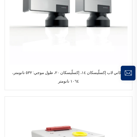
سكاني لاب إكسلّيسكان ١٤، إكسلّيسكان ٢٠، طول موجي: ٥٣٢ نانومتر،
١٠٦٤ نانومتر