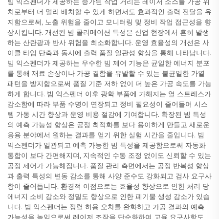
빔 익스펜더가 제공하는 증가된 작업 거리는 레이저 소스를 가공 위
치로부터 더 멀리 배치할 수 있게 하면서도 효과적인 출력 전달을 유
지함으로써, 노출 위험을 줄이고 모니터링 및 정비 작업 접근성을 향
상시킵니다. 개선된 빔 콜리메이션 특성은 산업 현장에서 흔히 발생
하는 산란광과 반사 위험을 최소화합니다. 운영 효율성의 개선은 사
이클 타임 단축과 동시에 출력 품질 일관성 향상을 통해 나타납니다.
빔 익스펜더가 제공하는 우수한 빔 제어 기능은 균일한 에너지 분포
를 통해 재료 손상이나 가공 결함을 유발할 수 있는 불균일한 가열
패턴을 방지함으로써 품질 기준 저하 없이 더 높은 가공 속도를 가능
하게 합니다. 빔 익스펜더 이후 광학 부품에 가해지는 열 스트레스가
감소함에 따라 부품 수명이 연장되고 정비 필요성이 줄어들어 시스
템 가동 시간 향상과 운영 비용 절감에 기여합니다. 확장된 빔 특성
의 예측 가능성 향상은 공정 최적화를 보다 용이하게 만들고 새로운
응용 분야에서 원하는 결과를 얻기 위한 실험 시간을 줄입니다. 빔
익스펜더가 일관되고 예측 가능한 빔 특성을 제공함으로써 자동화
통합이 보다 간편해지며, 지속적인 수동 조정 없이도 신뢰할 수 있는
공정 제어가 가능해집니다. 품질 관리 측면에서는 공정 반복성 향상
과 출력 특성의 변동 감소를 통해 사양 준수도 강화되고 검사 요구사
항이 줄어듭니다. 환경적 이점으로는 효율성 향상으로 인한 처리 당
에너지 소비 감소와 정밀도 향상으로 인한 폐기물 생성 감소가 있습
니다. 빔 익스펜더는 정렬 허용 오차를 완화하고 가공 결과의 예측
가능성을 높임으로써 레이저 조작을 단순화하여 교육 요구사항도