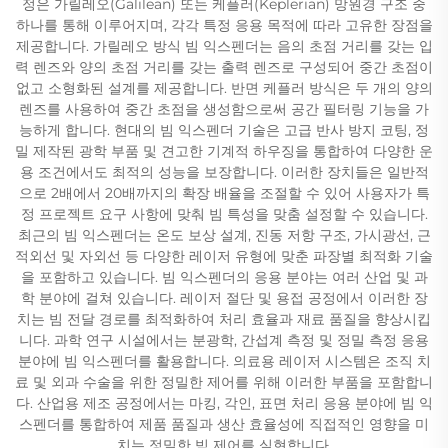
정은 가릴레오(Galilean) 또는 케플러(Keplerian) 망원경 구조 중
하나를 통해 이루어지며, 각각 특정 응용 목적에 따라 고유한 장점을
제공합니다. 가릴레오 방식 빔 익스펜더는 음의 초점 거리를 갖는 입
력 렌즈와 양의 초점 거리를 갖는 출력 렌즈로 구성되어 중간 초점이
없고 소형화된 설계를 제공합니다. 반면 케플러 방식은 두 개의 양의
렌즈를 사용하여 중간 초점을 생성함으로써 공간 필터링 기능을 가
능하게 합니다. 현대의 빔 익스펜더 기술은 고급 반사 방지 코팅, 정
밀 제작된 광학 부품 및 견고한 기계적 하우징을 통합하여 다양한 운
용 조건에서도 최적의 성능을 보장합니다. 이러한 장치들은 일반적
으로 2배에서 20배까지의 확장 배율을 조절할 수 있어 사용자가 특
정 프로젝트 요구 사항에 맞춰 빔 특성을 맞춤 설정할 수 있습니다.
최근의 빔 익스펜더는 온도 보상 설계, 진동 저항 구조, 가시광선, 근
적외선 및 자외선 등 다양한 레이저 유형에 맞춘 파장별 최적화 기술
을 포함하고 있습니다. 빔 익스펜더의 응용 분야는 여러 산업 및 과
학 분야에 걸쳐 있습니다. 레이저 절단 및 용접 공정에서 이러한 장
치는 빔 전달 경로를 최적화하여 처리 효율과 재료 품질을 향상시킵
니다. 과학 연구 시설에서는 분광학, 간섭계 측정 및 정밀 측정 응용
분야에 빔 익스펜더를 활용합니다. 의료용 레이저 시스템은 조직 치
료 및 외과 수술을 위한 정밀한 제어를 위해 이러한 부품을 포함합니
다. 산업용 제조 공정에서는 마킹, 각인, 표면 처리 응용 분야에 빔 익
스펜더를 통합하여 제품 품질과 생산 효율성에 직접적인 영향을 미
치는 정밀한 빔 제어를 실현합니다.