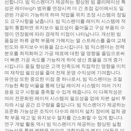
선합니다. 빔 익스펜더가 제공하는 향상된 빔 콜리메이션 특
성은 레이leigh 범위를 연장시켜 더 긴 초점 깊이에서도 일
관된 가공이 가능하게 하며 작업물 위치 조정 시스템의 정밀
도 요구사항을 낮춥니다. 빔 익스펜더를 레이저 시스템에 적
절히 통합하면 유지보수 필요성이 줄어들고 구성 부품의 수
명이 연장됨에 따라 경제적 이점이 나타납니다. 개선된 빔
품질은 하류 광학 부품에 가해지는 열 스트레스를 줄여 교체
빈도와 유지보수 비용을 감소시킵니다. 빔 익스펜더는 전력
분포를 최적화하고 가공 재료에 대한 열 영향을 줄임으로써
더 빠른 가공 속도를 가능하게 하여 생산 효율을 크게 증가
시킵니다. 품질 향상은 고객 만족도에 직접적인 영향을 미치
며 재작업 필요성을 줄여 전체 운영 수익성에 기여합니다.
유연성 또한 중요한 이점 중 하나로서, 빔 익스펜더는 조절
가능한 확장 비율을 통해 단일 레이저 시스템이 여러 가지
응용 요구 사항을 충족할 수 있게 해줍니다. 이 다목적성은
여러 전문화된 레이저 시스템의 필요성을 없애 자본 설비 투
자와 시설 공간 요구량을 줄입니다. 빔 익스펜더가 제공하는
표준화 가능성은 조직이 다수의 레이저 설치 장비에 걸쳐 광
학 부품 재고 및 유지보수 절차를 간소화할 수 있게 합니다.
연구 개발 활동 역시 빔 익스펜더가 제공하는 향상된 실험
가능성을 통해 혜택을 얻으며, 과학자들과 엔지니어들은 이