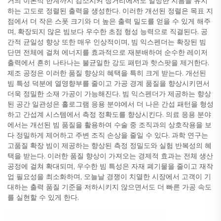
거의 이론적 한계까지 감소시켜 장거리에서도 일정한 지름을 유지
하는 고도로 정렬된 출력을 생성한다. 이러한 개선된 정렬은 목표 지
점에서 더 작은 스폿 크기와 더 높은 출력 밀도를 얻을 수 있게 해주
며, 확장되지 않은 빔보다 우수한 초점 형성 능력으로 직결된다. 공
간적 균일성 향상 또한 매우 인상적이며, 빔 익스펜더는 확장된 빔
단면 전체에 걸쳐 에너지를 효과적으로 재분배하여 순수한 레이저
출력에서 흔히 나타나는 불균일한 강도 패턴과 핫스팟을 제거한다.
제조 공정은 이러한 품질 향상의 혜택을 특히 크게 받는다. 개선된
빔 특성 덕분에 열영향부를 줄이고 가공 경계 품질을 향상시키면서
더욱 정밀한 소재 가공이 가능해진다. 빔 익스펜더가 제공하는 향상
된 공간 일관성은 홀로그램 응용 분야에서 더 나은 간섭 패턴을 형성
하고 간섭계 시스템에서 측정 정확도를 향상시킨다. 의료 응용 분야
에서는 개선된 빔 품질을 활용하여 수술 중 조직과의 상호작용을 보
다 정밀하게 제어하고 주변 조직 손상을 줄일 수 있다. 과학 연구는
고품질 확장 빔이 제공하는 향상된 측정 정밀도와 실험 반복성의 혜
택을 받는다. 이러한 품질 향상이 가져오는 경제적 효과는 전체 생산
공정에 걸쳐 확대되며, 우수한 빔 특성은 자재 폐기물을 줄이고 재작
업 필요성을 최소화하며, 오늘날 경쟁이 치열한 시장에서 고객이 기
대하는 출력 품질 기준을 저하시키지 않으면서도 더 빠른 가공 속도
를 실현할 수 있게 한다.