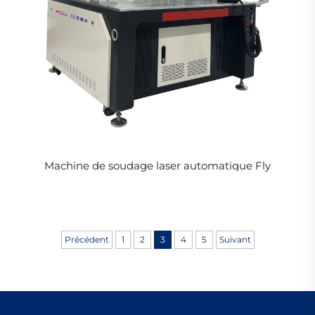
Machine de soudage laser automatique Fly
Précédent
1
2
3
4
5
Suivant