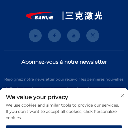
Abonnez-vous à notre newsletter
Rejoignez notre newsletter pour recevoir les dernières nouvelles
de l'industrie, des mises à jour et des informations de notre
We value your privacy
équipe.
We use cookies and similar tools to provide our services.
If you don't want to accept all cookies, click Personalize
cookies.
S'abonner