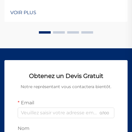
installations de fabrication, et leur maintenance
adéquate est directement liée à l'efficacité
VOIR PLUS
opérationnelle, à la qualité de production et à la durée
de vie du matériel. Ces systèmes sophistiqués re...
Obtenez un Devis Gratuit
Notre représentant vous contactera bientôt.
Email
0/100
Nom