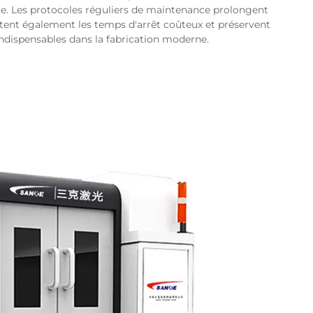
te. Les protocoles réguliers de maintenance prolongent
itent également les temps d'arrêt coûteux et préservent
ndispensables dans la fabrication moderne.