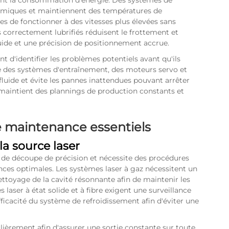
ant la consommation d'énergie. Des systèmes de
ermiques et maintiennent des températures de
 de fonctionner à des vitesses plus élevées sans
 correctement lubrifiés réduisent le frottement et
uide et une précision de positionnement accrue.
d'identifier les problèmes potentiels avant qu'ils
re des systèmes d'entraînement, des moteurs servo et
luide et évite les pannes inattendues pouvant arrêter
 maintient des plannings de production constants et
 maintenance essentiels
a source laser
 de découpe de précision et nécessite des procédures
nces optimales. Les systèmes laser à gaz nécessitent un
toyage de la cavité résonnante afin de maintenir les
laser à état solide et à fibre exigent une surveillance
icacité du système de refroidissement afin d'éviter une
ulièrement afin d'assurer une sortie constante sur toute