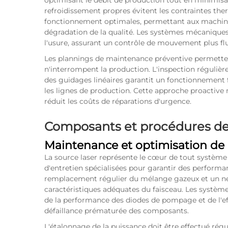
optimisant le débit de production tout en minimis
refroidissement propres évitent les contraintes th
fonctionnement optimales, permettant aux machines
dégradation de la qualité. Les systèmes mécaniques
l'usure, assurant un contrôle de mouvement plus fl
Les plannings de maintenance préventive permettent 
n'interrompent la production. L'inspection réguliè
des guidages linéaires garantit un fonctionnement f
les lignes de production. Cette approche proactive
réduit les coûts de réparations d'urgence.
Composants et procédures de
Maintenance et optimisation de l
La source laser représente le cœur de tout système
d'entretien spécialisées pour garantir des performa
remplacement régulier du mélange gazeux et un net
caractéristiques adéquates du faisceau. Les systèmes 
de la performance des diodes de pompage et de l'eff
défaillance prématurée des composants.
L'étalonnage de la puissance doit être effectué rég