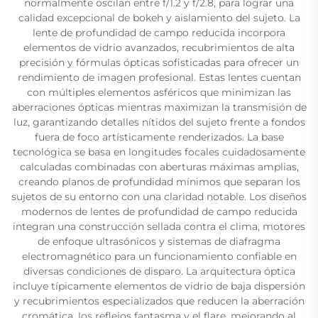
normalmente oscilan entre f/1.2 y f/2.8, para lograr una
calidad excepcional de bokeh y aislamiento del sujeto. La
lente de profundidad de campo reducida incorpora
elementos de vidrio avanzados, recubrimientos de alta
precisión y fórmulas ópticas sofisticadas para ofrecer un
rendimiento de imagen profesional. Estas lentes cuentan
con múltiples elementos asféricos que minimizan las
aberraciones ópticas mientras maximizan la transmisión de
luz, garantizando detalles nítidos del sujeto frente a fondos
fuera de foco artísticamente renderizados. La base
tecnológica se basa en longitudes focales cuidadosamente
calculadas combinadas con aberturas máximas amplias,
creando planos de profundidad mínimos que separan los
sujetos de su entorno con una claridad notable. Los diseños
modernos de lentes de profundidad de campo reducida
integran una construcción sellada contra el clima, motores
de enfoque ultrasónicos y sistemas de diafragma
electromagnético para un funcionamiento confiable en
diversas condiciones de disparo. La arquitectura óptica
incluye típicamente elementos de vidrio de baja dispersión
y recubrimientos especializados que reducen la aberración
cromática, los reflejos fantasma y el flare, mejorando al