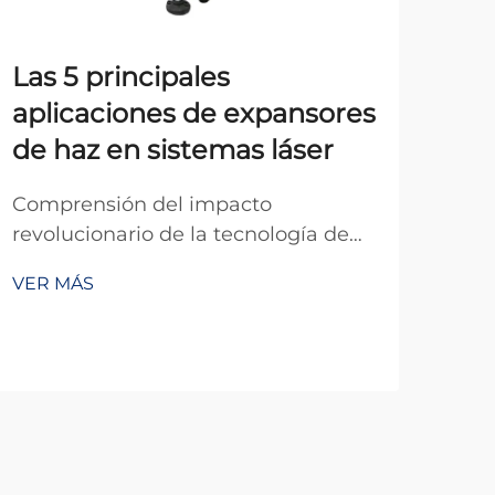
Las 5 principales
Exp
aplicaciones de expansores
a v
de haz en sistemas láser
Com
exp
Comprensión del impacto
mund
revolucionario de la tecnología de
VER
apli
expansión de haces láser Los
VER MÁS
haz
sistemas láser modernos han
man
transformado numerosas industrias,
dive
desde procedimientos médicos
indu
hasta fabricación avanzada. En el
inst
corazón de muchas de estas
aplicaciones se encuentra un
componente óptico crucial ...