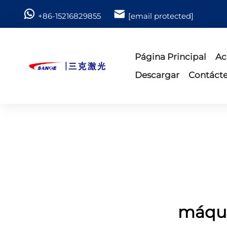
+86-15216829855
[email protected]
Página Principal
Ac
Descargar
Contáct
máqui