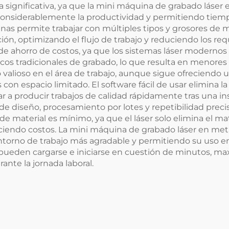
a significativa, ya que la mini máquina de grabado lás
onsiderablemente la productividad y permitiendo tiemp
uinas permite trabajar con múltiples tipos y grosores de
ón, optimizando el flujo de trabajo y reduciendo los requ
 de ahorro de costos, ya que los sistemas láser modern
s tradicionales de grabado, lo que resulta en menores
alioso en el área de trabajo, aunque sigue ofreciendo un
con espacio limitado. El software fácil de usar elimina 
 a producir trabajos de calidad rápidamente tras una inst
 de diseño, procesamiento por lotes y repetibilidad prec
de material es mínimo, ya que el láser solo elimina el ma
ciendo costos. La mini máquina de grabado láser en me
ntorno de trabajo más agradable y permitiendo su uso en 
 pueden cargarse e iniciarse en cuestión de minutos, m
nte la jornada laboral.