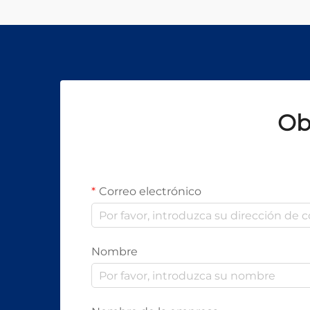
sofisticados varían
significativamente según el la...
Ob
Correo electrónico
Nombre