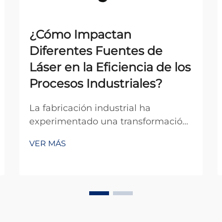
¿Cómo Impactan
Diferentes Fuentes de
Láser en la Eficiencia de los
Procesos Industriales?
La fabricación industrial ha
experimentado una transformación
revolucionaria con la integración de
VER MÁS
tecnología láser avanzada, donde
diferentes fuentes láser sirven como
piedra angular del procesamiento
de precisión en múltiples sectores.
La selección de la apropi...