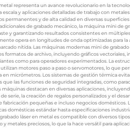
metal representa un avance revolucionario en la tecnolo
scala y aplicaciones detalladas de trabajo con metales.
os permanentes y de alta calidad en diversas superficies
radicionales de grabado mecánico, la máquina mini de gra
gaste y garantizando resultados consistentes en múltiples
lmente opera en longitudes de onda optimizadas para la
arcado nítida. Las máquinas modernas mini de grabado 
s formatos de archivo, incluyendo gráficos vectoriales,
ipiantes como para operadores experimentados. La estruc
tilizan motores paso a paso o servomotores, lo que perm
 en micrómetros. Los sistemas de gestión térmica evita
 que las funciones de seguridad integradas, como parad
s máquinas destacan en diversas aplicaciones, incluyend
de serie, la creación de regalos personalizados y el desa
 de fabricación pequeñas e incluso negocios domésticos. 
as domésticas estándar hasta especificaciones industr
 grabado láser en metal es compatible con diversos tipo
io y metales preciosos, lo que la hace versátil para aplica