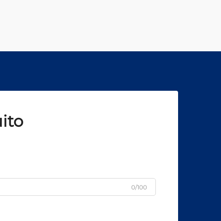
procesamiento láser hasta
microscopía avanzada...
ito
0/100