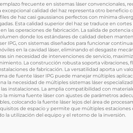
plazo frecuente en sistemas láser convencionales, re
excepcional calidad del haz representa otro beneficio cru
files de haz casi gaussianos perfectos con mínima dive
gadas. Esta calidad superior del haz se traduce en cortes
 en las operaciones de fabricación. La salida de potencia
volumen donde los estándares de calidad deben mantene
 láser IPG, con sistemas diseñados para funcionar contin
óviles en la cavidad láser, eliminando el desgaste mecá
ras sin necesidad de intervenciones de servicio, maximi
miento. La construcción robusta soporta vibraciones, f
ciones de fabricación. La versatilidad aporta un valor 
a de fuente láser IPG puede manejar múltiples aplicacio
imina la necesidad de múltiples sistemas láser especializ
 las instalaciones. La amplia compatibilidad con material
o la misma fuente láser con ajustes de parámetros ade
bles, colocando la fuente láser lejos del área de procesa
 requisitos de espacio y permite que múltiples estacion
 la utilización del equipo y el retorno de la inversión.