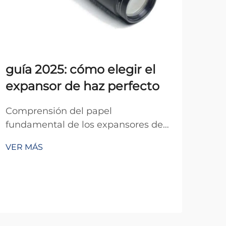
guía 2025: cómo elegir el
Exp
expansor de haz perfecto
a v
Comprensión del papel
Com
fundamental de los expansores de
exp
haz en la óptica moderna La
mund
VER MÁS
VER
industria óptica continúa
apli
evolucionando a un ritmo acelerado,
haz
y los expansores de haz se han
man
convertido en componentes
dive
indispensables en numerosas
indu
aplicaciones, desde el
inst