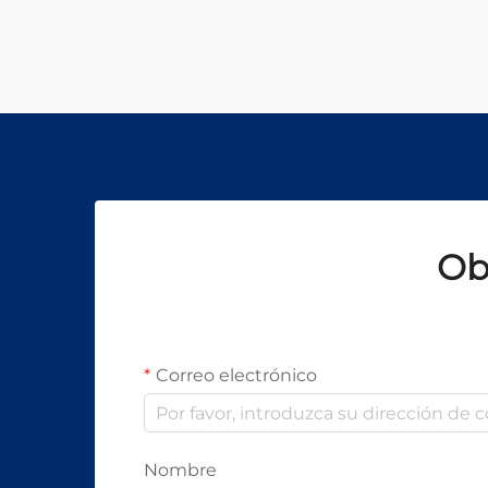
microagujeros en diversos
materiales. Sin embargo, los
potentes haces de láser utilizados
en estos sistemas representan un
riesgo significativo...
Ob
Correo electrónico
Nombre