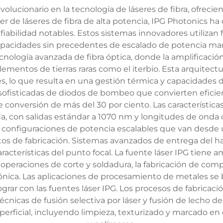
volucionario en la tecnología de láseres de fibra, ofrec
der de láseres de fibra de alta potencia, IPG Photonics 
 fiabilidad notables. Estos sistemas innovadores utilizan 
apacidades sin precedentes de escalado de potencia mant
nología avanzada de fibra óptica, donde la amplificación
entos de tierras raras como el iterbio. Esta arquitect
les, lo que resulta en una gestión térmica y capacidades
 sofisticadas de diodos de bombeo que convierten eficie
e conversión de más del 30 por ciento. Las características
da, con salidas estándar a 1070 nm y longitudes de onda 
 configuraciones de potencia escalables que van desde 
itos de fabricación. Sistemas avanzados de entrega del h
racterísticas del punto focal. La fuente láser IPG tiene a
 operaciones de corte y soldadura, la fabricación de co
trónica. Las aplicaciones de procesamiento de metales se 
grar con las fuentes láser IPG. Los procesos de fabricació
écnicas de fusión selectiva por láser y fusión de lecho de 
perficial, incluyendo limpieza, texturizado y marcado e