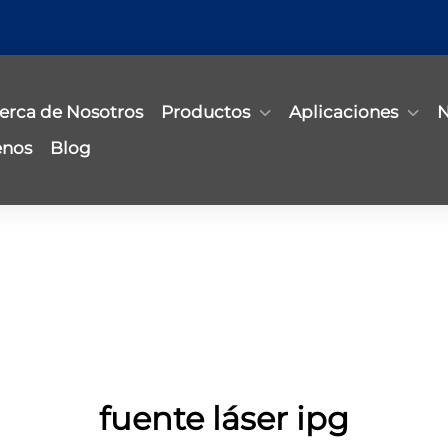
erca de Nosotros
Productos
Aplicaciones
N
enos
Blog
fuente láser ipg