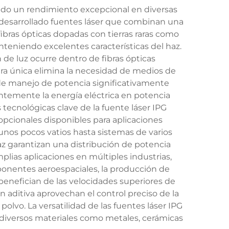
iendo un rendimiento excepcional en diversas
ha desarrollado fuentes láser que combinan una
fibras ópticas dopadas con tierras raras como
eniendo excelentes características del haz.
 de luz ocurre dentro de fibras ópticas
ura única elimina la necesidad de medios de
 de manejo de potencia significativamente
ntemente la energía eléctrica en potencia
 tecnológicas clave de la fuente láser IPG
opcionales disponibles para aplicaciones
unos pocos vatios hasta sistemas de varios
az garantizan una distribución de potencia
mplias aplicaciones en múltiples industrias,
mponentes aeroespaciales, la producción de
benefician de las velocidades superiores de
n aditiva aprovechan el control preciso de la
polvo. La versatilidad de las fuentes láser IPG
n diversos materiales como metales, cerámicas