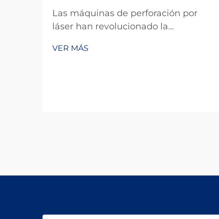
Las máquinas de perforación por
láser han revolucionado la
fabricación de precisión en diversas
VER MÁS
industrias, ofreciendo una exactitud
y eficiencia inigualables para crear
microagujeros en diversos
materiales. Sin embargo, los
potentes haces de láser utilizados
en estos sistemas representan un
riesgo significativo...