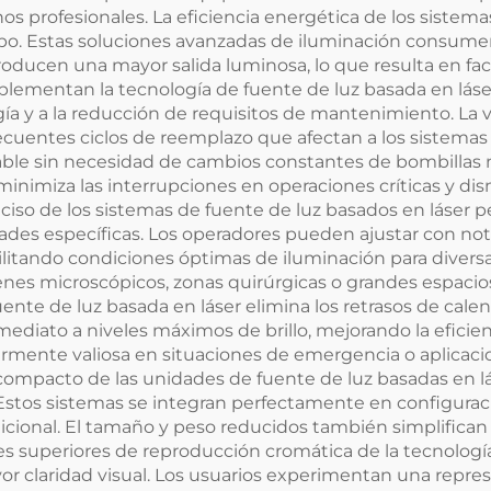
s profesionales. La eficiencia energética de los sistema
mpo. Estas soluciones avanzadas de iluminación consume
roducen una mayor salida luminosa, lo que resulta en fa
plementan la tecnología de fuente de luz basada en láse
a y a la reducción de requisitos de mantenimiento. La 
recuentes ciclos de reemplazo que afectan a los sistemas 
able sin necesidad de cambios constantes de bombillas 
minimiza las interrupciones en operaciones críticas y d
iso de los sistemas de fuente de luz basados en láser pe
s específicas. Los operadores pueden ajustar con notabl
litando condiciones óptimas de iluminación para diversas 
es microscópicos, zonas quirúrgicas o grandes espacios 
ente de luz basada en láser elimina los retrasos de ca
ediato a niveles máximos de brillo, mejorando la eficien
ularmente valiosa en situaciones de emergencia o aplicaci
compacto de las unidades de fuente de luz basadas en lás
 Estos sistemas se integran perfectamente en configurac
dicional. El tamaño y peso reducidos también simplifican
s superiores de reproducción cromática de la tecnologí
r claridad visual. Los usuarios experimentan una represe