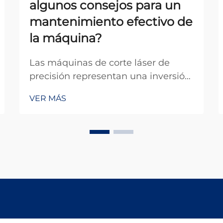
algunos consejos para un
mantenimiento efectivo de
la máquina?
Las máquinas de corte láser de
precisión representan una inversión
importante para las instalaciones
VER MÁS
manufactureras, y su
mantenimiento adecuado está
directamente relacionado con la
eficiencia operativa, la calidad de
producción y la vida útil del equipo.
Estos sistemas sofisticados re...