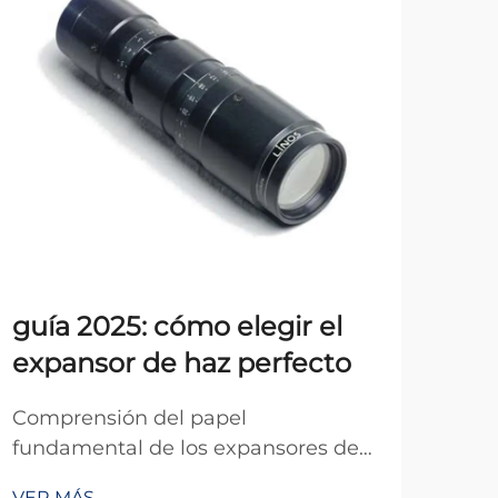
guía 2025: cómo elegir el
Las
expansor de haz perfecto
ap
de 
Comprensión del papel
fundamental de los expansores de
Com
haz en la óptica moderna La
revo
VER MÁS