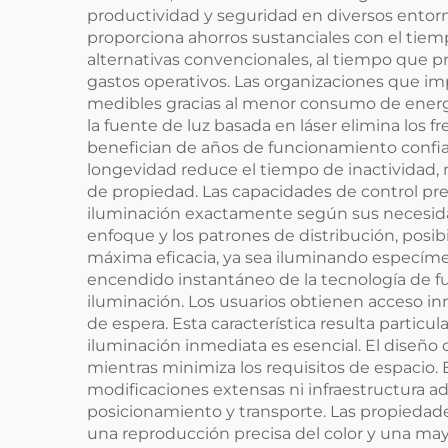
productividad y seguridad en diversos entorno
proporciona ahorros sustanciales con el tie
alternativas convencionales, al tiempo que p
gastos operativos. Las organizaciones que im
medibles gracias al menor consumo de energí
la fuente de luz basada en láser elimina los f
benefician de años de funcionamiento confi
longevidad reduce el tiempo de inactividad, 
de propiedad. Las capacidades de control prec
iluminación exactamente según sus necesidade
enfoque y los patrones de distribución, posibi
máxima eficacia, ya sea iluminando especímen
encendido instantáneo de la tecnología de fu
iluminación. Los usuarios obtienen acceso inm
de espera. Esta característica resulta partic
iluminación inmediata es esencial. El diseño 
mientras minimiza los requisitos de espacio.
modificaciones extensas ni infraestructura a
posicionamiento y transporte. Las propiedade
una reproducción precisa del color y una mayo