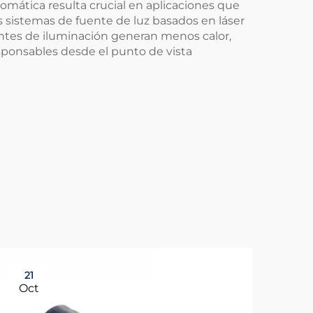
cromática resulta crucial en aplicaciones que
s sistemas de fuente de luz basados en láser
ientes de iluminación generan menos calor,
sponsables desde el punto de vista
21
21
Oct
Oc