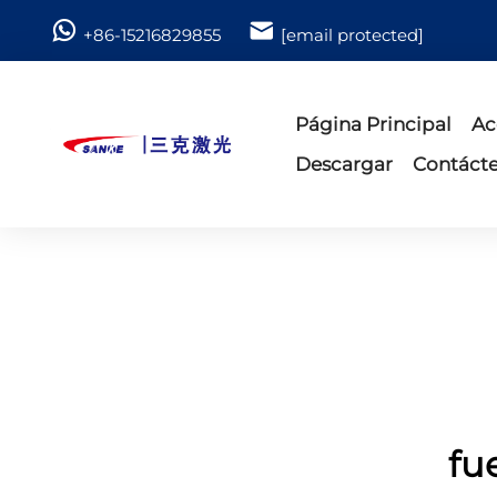
+86-15216829855
[email protected]
Página Principal
Ac
Descargar
Contáct
fu