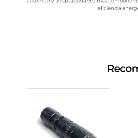
automotriz adopta cada vez más componentes d
eficiencia energ
Recom