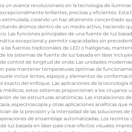
ta un avance revolucionario en la tecnología de iluminac
excepcionalmente brillantes, precisas y eficientes. Esta
 estimulada, creando un haz altamente concentrado que 
excitando átomos dentro de un medio activo, haciendo qu
. Las funciones principales de una fuente de luz basada
romática excepcional y permitir capacidades sin preceden
 a las fuentes tradicionales de LED o halógenas, mante
as de los sistemas de fuente de luz basada en láser inc
 de control de longitud de onda. Las unidades modernas 
ción para mantener temperaturas óptimas de funcionami
o suele incluir lentes, espejos y elementos de conformac
rol exacto del enfoque. Las aplicaciones de la tecnología
s médicos, estos sistemas proporcionan a los cirujanos u
ión de las estructuras anatómicas. Las instalaciones de 
pía, espectroscopia y otras aplicaciones analíticas que 
ician de la precisión y la intensidad de las soluciones de
operaciones de ensamblaje automatizadas. Los recintos 
de luz basada en láser para crear efectos visuales impres