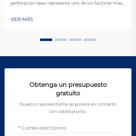
perforación láser representa uno de los factores más
críticos que determinan la eficiencia operativa y la
longevidad del equipo en entornos de fabricación
VER MÁS
modernos. Cuando las organizaciones invierten en
tecnología de perforación de precisión...
Obtenga un presupuesto
gratuito
Nuestro representante se pondrá en contacto
con usted pronto.
Correo electrónico