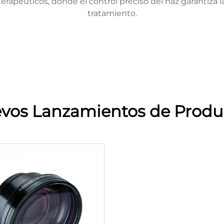
apéuticos, donde el control preciso del haz garantiza la
tratamiento.
vos Lanzamientos de Produ