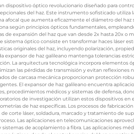
n dispositivo óptico revolucionario diseñado para control
ionales del haz. Este instrumento sofisticado utiliza l
ma afocal que aumenta eficazmente el diámetro del haz si
ciona según principios ópticos fundamentales, empleand
as de expansión del haz que van desde 2x hasta 20x o m
ste sistema óptico consiste en transformar haces láser e
ticas originales del haz, incluyendo polarización, propie
ada expansor de haz galileano mantenga tolerancias estric
eación. La arquitectura tecnológica incorpora elementos 
nimizan las pérdidas de transmisión y evitan reflexione
ados de carcasa mecánica proporcionan protección robus
igentes. El expansor de haz galileano encuentra aplicacio
es, procedimientos médicos y sistemas de defensa, donde
ratorios de investigación utilizan estos dispositivos en 
etrías de haz específicas. Los procesos de fabricación i
de corte láser, soldadura, marcado y tratamiento de supe
 proceso. Las aplicaciones en telecomunicaciones aprove
y sistemas de acoplamiento a fibra. Las aplicaciones méd