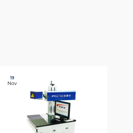
19
19
Nov
No