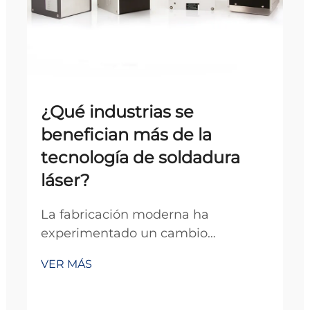
¿Qué industrias se
benefician más de la
tecnología de soldadura
láser?
La fabricación moderna ha
experimentado un cambio
revolucionario en la tecnología de
VER MÁS
soldadura a medida que las
industrias adoptan cada vez más
sistemas avanzados de soldadura