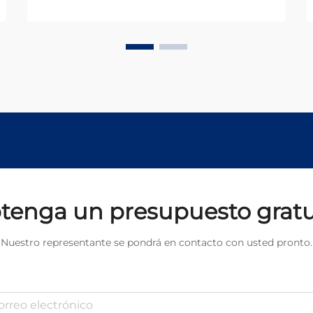
láser. La máquina de soldadura
láser representa un avance
tecnológico significativo respecto a
los métodos de soldadura
convencionales, ofreciendo mayor
precisión, velocidades más altas y
uniones de mayor calidad con
menor distorsión térmica.
tenga un presupuesto gratu
Nuestro representante se pondrá en contacto con usted pronto.