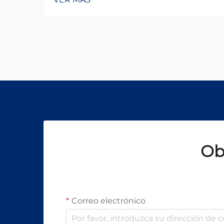
tecnología de soldadura se
encuentra a la vanguardia de esta
transformación. Entre los desarrollos
más importantes en los últimos
años está la aparición de la
máquina de soldadura láser, que
permite automatización completa,
control preciso del calor y
aplicaciones en sectores de alta
exigencia como la automotriz,
aeroespacial y médica.
Ob
Correo electrónico