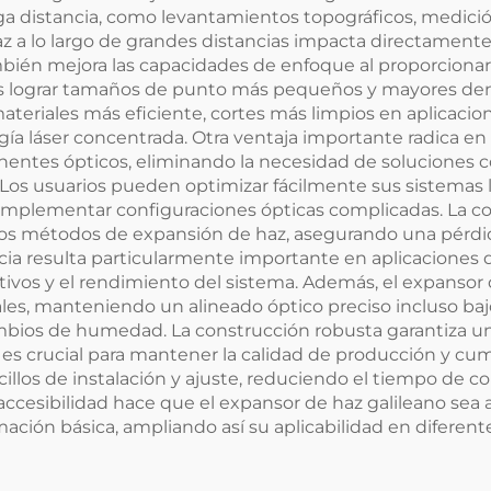
rga distancia, como levantamientos topográficos, medici
a lo largo de grandes distancias impacta directamente en
mbién mejora las capacidades de enfoque al proporcionar
os lograr tamaños de punto más pequeños y mayores dens
eriales más eficiente, cortes más limpios en aplicacion
a láser concentrada. Otra ventaja importante radica en l
onentes ópticos, eliminando la necesidad de soluciones 
Los usuarios pueden optimizar fácilmente sus sistemas lá
 implementar configuraciones ópticas complicadas. La con
ros métodos de expansión de haz, asegurando una pérdi
ncia resulta particularmente importante en aplicaciones 
tivos y el rendimiento del sistema. Además, el expansor 
les, manteniendo un alineado óptico preciso incluso baj
ambios de humedad. La construcción robusta garantiza 
s crucial para mantener la calidad de producción y cump
illos de instalación y ajuste, reduciendo el tiempo de 
accesibilidad hace que el expansor de haz galileano sea
ión básica, ampliando así su aplicabilidad en diferentes