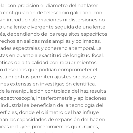
ar con precisión el diámetro del haz láser
a configuración de telescopio galileano, con
n introducir aberraciones ni distorsiones no
o una lente divergente seguida de una lente
ás, dependiendo de los requisitos específicos
strechos en salidas más amplias y colimadas,
dades espectrales y coherencia temporal. La
tas en cuanto a exactitud de longitud focal,
ópticos de alta calidad con recubrimientos
s no deseadas que podrían comprometer el
ta mientras permiten ajustes precisos y
nes extensas en investigación científica,
 la manipulación controlada del haz resulta
espectroscopía, interferometría y aplicaciones
ndustrial se benefician de la tecnología del
rficies, donde el diámetro del haz influye
chan las capacidades de expansión del haz en
icas incluyen procedimientos quirúrgicos,