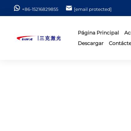
+86-15216829855
[email protected]
Página Principal
Ac
Descargar
Contáct