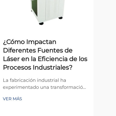
¿Q
Gr
Fu
¿Cómo Impactan
Una
Diferentes Fuentes de
rep
Láser en la Eficiencia de los
más 
Procesos Industriales?
VER
ind
y ar
La fabricación industrial ha
sofi
experimentado una transformación
enf
revolucionaria con la integración de
cor
VER MÁS
tecnología láser avanzada, donde
mate
diferentes fuentes láser sirven como
piedra angular del procesamiento