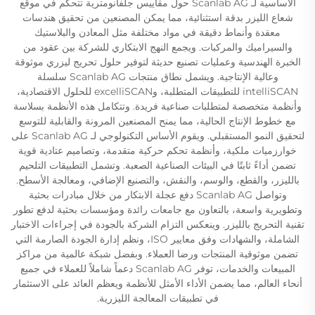
الأساسية لـ Scanlab AG حول مقاييس جلفانومترية تتحكم في موقع
شعاع الليزر بدقة استثنائية، مما يمكن المصنعين من تحقيق هندسات
معقدة وأنماط دقيقة في مواد مختلفة مثل المعادن والبلاستيك
والسيراميك والمركبات. ويجمع النهج الابتكاري للشركة بين عقود من
الخبرة الهندسية وعمليات تصنيع حديثة لتوفير حلول تحريج ليزري موثوقة
وعالية الإنتاجية. ويشمل نطاق منتجات Scanlab AG سلسلة
intelliSCAN للتطبيقات المتطلبة، وexcelliSCAN للحلول الاقتصادية،
وأنظمة متخصصة لمتطلبات صناعية فريدة. وتتكامل هذه الأنظمة بسلاسة
مع خطوط الإنتاج الحالية، مما يمنح المصنعين المرونة والقابلية للتوسع
لتحقيق النمو المستقبلي. ويقوم الأساس التكنولوجي لـ Scanlab AG على
خوارزميات ملكية، وأنظمة تحكم حركية متقدمة، وتصاميم عتادية قوية
تضمن أداءً ثابتًا في البيئات الصناعية الصعبة. وتشمل التطبيقات التلحيم
بالليزر، والقطع، والوسم، والنقش، والتصنيع الإضافي، ومعالجة الأسطح.
وتواصل Scanlab AG دفع عجلة الابتكار من خلال مبادرات بحثية
وتطويرية واسعة، بالتعاون مع جامعات رائدة ومؤسسات بحثية لدفع تطور
تقنية التحريج بالليزر. وينعكس التزام الشركة بالجودة في إجراءات الاختبار
الشاملة، والشهادات وفق معايير ISO، ونظم إدارة الجودة الصارمة التي
تضمن موثوقية المنتجات ورضا العملاء. وبفضل شبكة عالمية من مراكز
المبيعات والخدمات، توفر Scanlab AG دعماً شاملاً للعملاء في جميع
أنحاء العالم، مما يضمن الأداء الأمثل للأنظمة ويعظم العائد على الاستثمار
في تطبيقات المعالجة الليزرية.