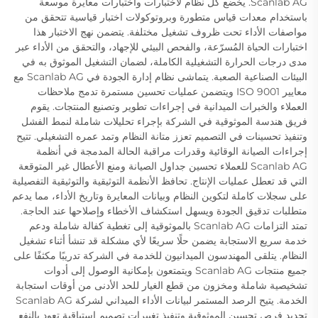
Scanlab AG. يخضع كل نظام لاختبارات واختبارات معايرة موسعة
باستخدام معدات قياس متطورة وبروتوكولات اختبار قياسية تتحقق من
مواصفات الأداء تحت ظروف تشغيل مختلفة. يتضمن نهج الاختبار هذا
اختبارات الحياة المُسرّعة، والفحص البيئي للإجهاد، والتحقق من الأداء عبر
مدى درجات الحرارة التشغيلية الكاملة، لضمان التشغيل الموثوق به في
البيئات الصناعية الصعبة. يتماشى نظام إدارة الجودة في Scanlab AG مع
معايير ISO 9001 ويتضمن عمليات تحسين مستمرة تدمج ملاحظات
العملاء والخبرات الميدانية في إجراءات تطوير وتصنيع المنتجات. يقوم
فريق هندسة الموثوقية في الشركة بإجراء تحليلات شاملة لنمط الفشل
وتنفيذ تحسينات في التصميم تعزز متانة النظام وتمد عمره التشغيلي. تتيح
إجراءات الصيانة الوقائية وقدرات مراقبة الحالة المدمجة في أنظمة
Scanlab AG للعملاء تحسين جداول الصيانة ومنع الأعطال غير المتوقعة
التي قد تعطل عمليات الإنتاج. تحافظ الأنظمة التوثيقية والتوثيقية التفصيلية
على سجلات كاملة لتكوين النظام وبيانات المعايرة وتاريخ الأداء، مما يدعم
متطلبات تدقيق الجودة ويسهل استكشاف الأخطاء وإصلاحها عند الحاجة.
تمتد التزامات Scanlab AG بالموثوقية إلى تغطية كفالة شاملة ودعم
خدمة سريع الاستجابة يضمن حلًا سريعًا لأي مشكلة قد تنشأ أثناء تشغيل
النظام. يتلقى المهندسون الميدانيون للخدمة في الشركة تدريبًا مكثفًا على
جميع منتجات Scanlab AG ويتمتعون بإمكانية الوصول إلى أدوات
تشخيصية شاملة ومخزون من قطع الغيار للحد الأدنى من أوقات استجابة
الخدمة. يتيح الرصد المستمر لبيانات الأداء الميداني لشركة Scanlab AG
تحديد فرص تحسين الموثوقية وتنفيذ تغييرات تصميم استباقية تعود بالنفع