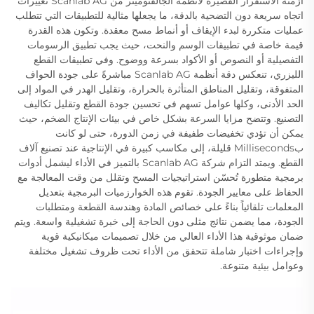
أزمنة الاستقرار القصيرة لأنظمة الجالفنوميتر من Scanlab AG تغييرات
اتجاه سريعة دون التضحية بالدقة، ما يجعلها مثالية للتطبيقات التي تتطلب
عمليات متكررة لبدء الإيقاف أو أنماط مسح معقدة. وتكون هذه القدرة
قيمة خاصة في تطبيقات الوسم والنحت، حيث يجب تطبيق الرسومات
التفصيلية أو النصوص أو الأكواد بسرعة ووضوح. وفي تطبيقات القطع
الليزري، تنعكس دقة أنظمة Scanlab AG مباشرةً على جودة الحواف
المتفوقة، وتقليل المناطق المتأثرة بالحرارة، وتقليل الهدر في المواد إلى
الحد الأدنى، وكلها عوامل تسهم في تحسين جودة القطع وتقليل تكاليف
التصنيع. وتتضح مزايا السرعة بشكل خاص في بيئات الإنتاج الضخم، حيث
يمكن أن تؤدي تخفيضات طفيفة في زمن الدورة، حتى لو كانت
بMilliseconds قليلة، إلى مكاسب كبيرة في الإنتاجية عند تصنيع آلاف
القطع. ويمتد التزام شركة Scanlab AG بالتميز في الأداء ليشمل أدوات
برمجية متطورة تُحسّن استراتيجيات المسح وتقلل من وقت المعالجة مع
الحفاظ على معايير الجودة. تقوم هذه الخوارزميات البرمجية بتعديل
المعلمات تلقائياً بناءً على خصائص المادة وهندسة القطعة ومتطلبات
الجودة، مما يضمن نتائج مثلى دون الحاجة إلى خبرة تشغيلية واسعة. ويتم
ضمان موثوقية هذا الأداء العالي من خلال تصميمات ميكانيكية قوية
وإجراءات اختبار شاملة تتحقق من الأداء تحت ظروف تشغيل مختلفة
وعوامل بيئية متنوعة.