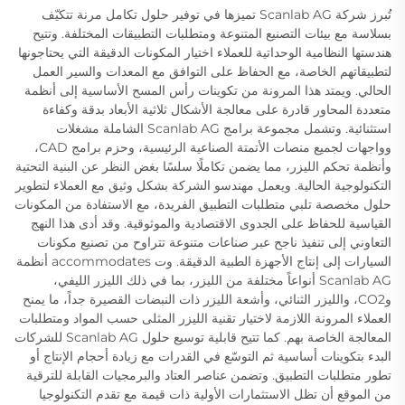
تُبرز شركة Scanlab AG تميزها في توفير حلول تكامل مرنة تتكيّف
بسلاسة مع بيئات التصنيع المتنوعة ومتطلبات التطبيقات المختلفة. وتتيح
هندستها النظامية الوحداتية للعملاء اختيار المكونات الدقيقة التي يحتاجونها
لتطبيقاتهم الخاصة، مع الحفاظ على التوافق مع المعدات والسير العمل
الحالي. ويمتد هذا المرونة من تكوينات رأس المسح الأساسية إلى أنظمة
متعددة المحاور قادرة على معالجة الأشكال ثلاثية الأبعاد بدقة وكفاءة
استثنائية. وتشمل مجموعة برامج Scanlab AG الشاملة مشغلات
وواجهات لجميع منصات الأتمتة الصناعية الرئيسية، وحزم برامج CAD،
وأنظمة تحكم الليزر، مما يضمن تكاملًا سلسًا بغض النظر عن البنية التحتية
التكنولوجية الحالية. ويعمل مهندسو الشركة بشكل وثيق مع العملاء لتطوير
حلول مخصصة تلبي متطلبات التطبيق الفريدة، مع الاستفادة من المكونات
القياسية للحفاظ على الجدوى الاقتصادية والموثوقية. وقد أدى هذا النهج
التعاوني إلى تنفيذ ناجح عبر صناعات متنوعة تتراوح من تصنيع مكونات
السيارات إلى إنتاج الأجهزة الطبية الدقيقة. وت accommodates أنظمة
Scanlab AG أنواعاً مختلفة من الليزر، بما في ذلك الليزر الليفي،
وCO2، والليزر الثنائي، وأشعة الليزر ذات النبضات القصيرة جداً، ما يمنح
العملاء المرونة اللازمة لاختيار تقنية الليزر المثلى حسب المواد ومتطلبات
المعالجة الخاصة بهم. كما تتيح قابلية توسيع حلول Scanlab AG للشركات
البدء بتكوينات أساسية ثم التوسّع في القدرات مع زيادة أحجام الإنتاج أو
تطور متطلبات التطبيق. وتضمن عناصر العتاد والبرمجيات القابلة للترقية
من الموقع أن تظل الاستثمارات الأولية ذات قيمة مع تقدم التكنولوجيا