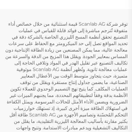
توفر شركة Scanlab AG قيمة استثنائية من خلال خصائص أداء
متفوقة تُترجم مباشرة إلى فوائد قابلة للقياس في عمليات
التصنيع. تحقق أنظمة المسح الليزري الخاصة بالشركة دقة في
تحديد المواقع تصل إلى حد الميكرومتر مع الحفاظ على سرعات
معالجة عالية، مما يمكن المصنعين من زيادة الطاقة الإنتاجية دون
المساس بمعايير الجودة. ويقلل هذا المزيج من الدقة والسرعة من
تكاليف التصنيع عبر تقليل الهدر في المواد وتلافي الحاجة إلى
عمليات معالجة ثانوية. وتُظهر أنظمة Scanlab AG موثوقية
متميزة، حيث يتجاوز متوسط الوقت بين الأعطال المعايير
الصناعية، ما يضمن جداول إنتاج مستقرة ويقلل من توقف
العمليات المكلف. كما يتيح نهج التصميم الوحدوي للعملاء تكوين
الأنظمة بدقة وفقاً لتطبيقاتهم المحددة، مما يجنبهم الميزات غير
الضرورية ويضمن الأداء الأمثل للحالات المرسومة. ويمثل الكفاءة
في استهلاك الطاقة ميزة أخرى كبيرة، إذ تستهلك خوارزميات
التحكم المُحسّنة وتصاميم الأجهزة من Scanlab AG طاقة أقل
بكثير مقارنة بأساليب المعالجة الليزرية التقليدية، ما يقلل من
التكاليف التشغيلية ويدعم مبادرات الاستدامة. وتتيح واجهات