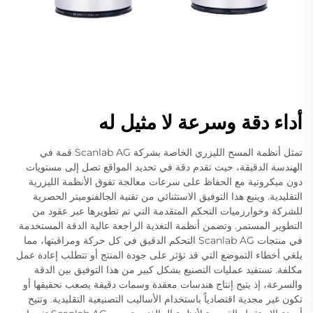
أداء دقة وسرعة لا مثيل له
تمثل أنظمة المسح الليزري الخاصة بشركة Scanlab AG قمة في
الهندسة الدقيقة، حيث تقدم دقة في تحديد المواقع تصل إلى مستويات
دون ميكرونية مع الحفاظ على سرعات معالجة تفوق الأنظمة الليزرية
التقليدية. وينبع هذا التوفيق الاستثنائي من تقنية الجالفنوميتر الحصرية
للشركة وخوارزميات التحكم المتقدمة التي تم تطويرها عبر عقود من
التطوير المستمر. وتضمن أنظمة التغذية الراجعة عالية الدقة المستخدمة
في منتجات Scanlab AG التحكم الدقيق في كل حركة ومراقبتها، مما
يلغي أخطاء التموضع التي قد تؤثر على جودة المنتج أو تتطلب إعادة عمل
مكلفة. تستفيد عمليات التصنيع بشكل كبير من هذا التوفيق بين الدقة
والسرعة، إذ يتيح إنتاج هندسات معقدة وسمات دقيقة يصعب تحقيقها أو
تكون غير مجدية اقتصادياً باستخدام الأساليب التصنيعية التقليدية. وتتيح