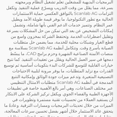
البرمجيات البديهية للمشغلين تعلّم تشغيل النظام وبرمجهته
بسرعة، مما يقلل من وقت التدريب ويسرّع عملية التنفيذ. وتكفل
التزامات Scanlab AG بالتوافق العكسي حماية الاستثمارات
الحالية مع تطور التكنولوجيا، ما يوفر قيمة طويلة الأمد ويطيل
عمر النظام. وتتميز خدمات الدعم الفني بأنها شاملة، وتشمل
إمكانات التشخيص عن بعد التي تمكن من حل المشكلات بسرعة
وتقليل اضطرابات الخدمة. وتحتفظ الشركة بمخزون واسع من
قطع الغيار وشبكات محلية للخدمة، مما يضمن حل متطلبات
الصيانة بأسرع وقت. وتتكامل أنظمة Scanlab AG بسلاسة مع
منصات الأتمتة الصناعية الشهيرة وحزم برامج CAD، ما يبسّط
دمجها في سير العمل الحالية ويقلل من تعقيدات التنفيذ. كما تتيح
خيارات القابلية للتوسع للشركات البدء بتكوينات أساسية ثم توسيع
القدرات مع تزايد المتطلبات، ما يوفر مرونة لتلبية الاحتياجات
التصنيعية المتغيرة. وتدعم ميزات جودة الوثائق وإمكانية التتبع
المدمجة في أنظمة Scanlab AG متطلبات الامتثال التنظيمي
عبر مختلف الصناعات، وهي أمر بالغ الأهمية خاصة في تطبيقات
الأجهزة الطبية والفضاء الجوي. ويكفل تركيز الشركة على الابتكار
أن يستفيد العملاء من تحسينات تقنية مستمرة وتطويرات في
الميزات من خلال تحديثات البرمجيات ومسارات الترقية. وعادةً ما
يتحقق عائد الاستثمار خلال أشهر بفضل تحسين سرعات المعالجة،
وتقليل استهلاك المواد، وتحسين جودة المنتج، وانخفاض متطلبات