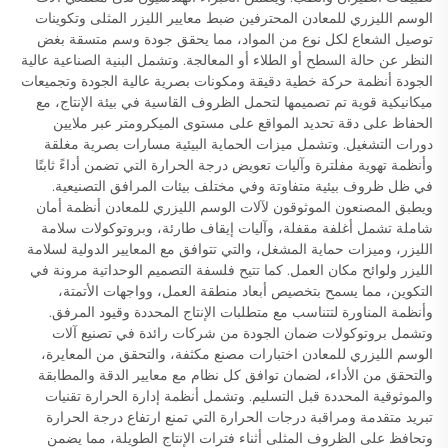
الوسم الليزري للمعادن المحترفين ضبط معايير الليزر المثلى وتكوينات
توصيل الشعاع لكل نوع من المواد، مما يحقق جودة وسم متسقة بغض
النظر عن حالة السطح أو الطلاء أو المعالجة. وتشمل البنية الصناعية عالية
الجودة أنظمة حركة خطية دقيقة ومكونات بصرية عالية الجودة وتجميعات
ميكانيكية قوية تم تصميمها لتحمل الظروف القاسية في بيئة الإنتاج، مع
الحفاظ على دقة تحديد المواقع على مستوى الميكرومتر عبر ملايين
دورات التشغيل. وتشمل ميزات الحماية البيئية مسارات بصرية مغلقة
وأنظمة تهوية مفلترة وآليات تعويض درجة الحرارة التي تضمن أداءً ثابتًا
في ظل ظروف بيئية متفاوتة وفي مختلف بيئات المرافق التصنيعية.
ويطبق المصنعون الموثوقون لآلات الوسم الليزري للمعادن أنظمة أمان
شاملة تشمل أغلفة مقفلة، وآليات إيقاف طارئة، وبروتوكولات سلامة
الليزر، وميزات حماية المشغل، والتي تتوافق مع المعايير الدولية لسلامة
الليزر ولوائح مكان العمل. كما تتيح فلسفة التصميم الوحداتية مرونة في
التكوين، مما يسمح بتخصيص أبعاد منطقة العمل، وواجهات الأتمتة،
وأنظمة المناورة لتتناسب مع متطلبات الإنتاج المحددة وقيود المرفق.
وتشمل بروتوكولات ضمان الجودة من شركات رائدة في تصنيع آلات
الوسم الليزري للمعادن اختبارات مصنع مكثفة، والتحقق من المعايرة،
والتحقق من الأداء، لضمان توافق كل نظام مع معايير الدقة والمطابقة
والموثوقية المحددة قبل التسليم. وتشمل أنظمة إدارة الحرارة تقنيات
تبريد متقدمة ومراقبة درجات الحرارة التي تمنع ارتفاع درجة الحرارة
وتحافظ على الظروف المثلى أثناء فترات الإنتاج الطويلة، مما يضمن