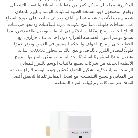
المتكررة، مما يقلل بشكل كبير من متطلبات الصيانة والتعقيد التشغيلي.
ويقوم المصنعون ذوو السمعة الطيبة لماكينات الوسم بالليزر للمعادن
بتصميم هذه الأنظمة بنظام تسليم ألياف وحداتي يحافظ على جودة الشعاع
على مسافات طويلة، مما يتيح تكوينات مرنة للماكينات ودمجها في بيئات
الإنتاج الحالية. وتتيح إمكانات التحكم في النبضات توصيل طاقة دقيق، مما
يسمح بوسم المواد الحساسة للحرارة دون إحداث تلف حراري، مع
الحفاظ على وضوح الحواف والتحكم المتسق في العمق. وتوفر عمرًا
طويلًا لمصادر الليزر بالألياف، والذي غالبًا ما يتجاوز 100,000 ساعة
تشغيل، عائدًا استثماريًا استثنائيًا وجدولة صيانة يمكن التنبؤ بها. وتدمج
الأنظمة الحديثة من شركات تصنيع ماكينات الوسم بالليزر للمعادن
الراسخة تقنيات ذكية لتشكيل الشعاع تُحسّن جودة الوسم لأنواع مختلفة
من المعادن وأسطح التشطيب، مع تعديل المعايير تلقائيًا لتحقيق أفضل
النتائج عبر سماكات وتركيبات المواد المختلفة.