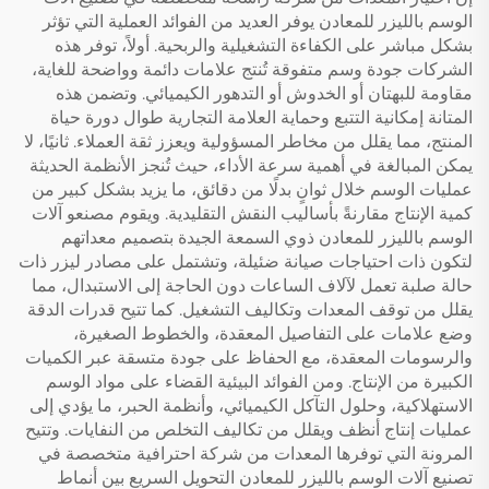
الوسم بالليزر للمعادن يوفر العديد من الفوائد العملية التي تؤثر
بشكل مباشر على الكفاءة التشغيلية والربحية. أولاً، توفر هذه
الشركات جودة وسم متفوقة تُنتج علامات دائمة وواضحة للغاية،
مقاومة للبهتان أو الخدوش أو التدهور الكيميائي. وتضمن هذه
المتانة إمكانية التتبع وحماية العلامة التجارية طوال دورة حياة
المنتج، مما يقلل من مخاطر المسؤولية ويعزز ثقة العملاء. ثانيًا، لا
يمكن المبالغة في أهمية سرعة الأداء، حيث تُنجز الأنظمة الحديثة
عمليات الوسم خلال ثوانٍ بدلًا من دقائق، ما يزيد بشكل كبير من
كمية الإنتاج مقارنةً بأساليب النقش التقليدية. ويقوم مصنعو آلات
الوسم بالليزر للمعادن ذوي السمعة الجيدة بتصميم معداتهم
لتكون ذات احتياجات صيانة ضئيلة، وتشتمل على مصادر ليزر ذات
حالة صلبة تعمل لآلاف الساعات دون الحاجة إلى الاستبدال، مما
يقلل من توقف المعدات وتكاليف التشغيل. كما تتيح قدرات الدقة
وضع علامات على التفاصيل المعقدة، والخطوط الصغيرة،
والرسومات المعقدة، مع الحفاظ على جودة متسقة عبر الكميات
الكبيرة من الإنتاج. ومن الفوائد البيئية القضاء على مواد الوسم
الاستهلاكية، وحلول التآكل الكيميائي، وأنظمة الحبر، ما يؤدي إلى
عمليات إنتاج أنظف ويقلل من تكاليف التخلص من النفايات. وتتيح
المرونة التي توفرها المعدات من شركة احترافية متخصصة في
تصنيع آلات الوسم بالليزر للمعادن التحويل السريع بين أنماط