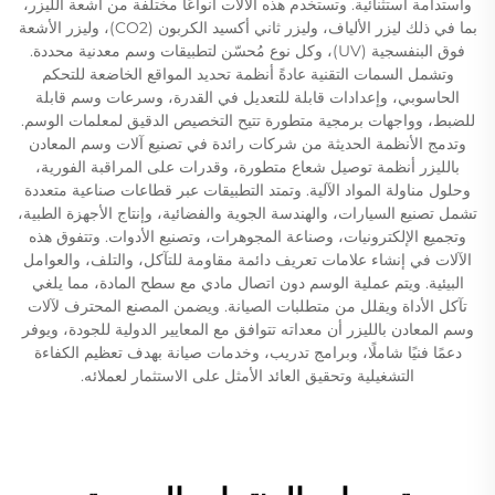
واستدامة استثنائية. وتستخدم هذه الآلات أنواعًا مختلفة من أشعة الليزر،
بما في ذلك ليزر الألياف، وليزر ثاني أكسيد الكربون (CO2)، وليزر الأشعة
فوق البنفسجية (UV)، وكل نوع مُحسّن لتطبيقات وسم معدنية محددة.
وتشمل السمات التقنية عادةً أنظمة تحديد المواقع الخاضعة للتحكم
الحاسوبي، وإعدادات قابلة للتعديل في القدرة، وسرعات وسم قابلة
للضبط، وواجهات برمجية متطورة تتيح التخصيص الدقيق لمعلمات الوسم.
وتدمج الأنظمة الحديثة من شركات رائدة في تصنيع آلات وسم المعادن
بالليزر أنظمة توصيل شعاع متطورة، وقدرات على المراقبة الفورية،
وحلول مناولة المواد الآلية. وتمتد التطبيقات عبر قطاعات صناعية متعددة
تشمل تصنيع السيارات، والهندسة الجوية والفضائية، وإنتاج الأجهزة الطبية،
وتجميع الإلكترونيات، وصناعة المجوهرات، وتصنيع الأدوات. وتتفوق هذه
الآلات في إنشاء علامات تعريف دائمة مقاومة للتآكل، والتلف، والعوامل
البيئية. ويتم عملية الوسم دون اتصال مادي مع سطح المادة، مما يلغي
تآكل الأداة ويقلل من متطلبات الصيانة. ويضمن المصنع المحترف لآلات
وسم المعادن بالليزر أن معداته تتوافق مع المعايير الدولية للجودة، ويوفر
دعمًا فنيًا شاملًا، وبرامج تدريب، وخدمات صيانة بهدف تعظيم الكفاءة
التشغيلية وتحقيق العائد الأمثل على الاستثمار لعملائه.