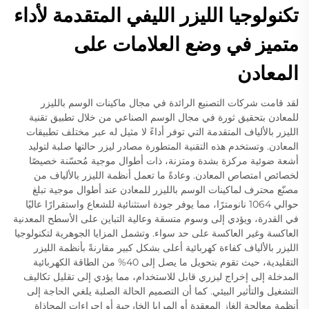
تكنولوجيا الليزر الليفي المتقدمة لأداء
متميز في وضع العلامات على
المعادن
لقد قامت شركات التصنيع الرائدة في مجال ماكينات الوسم بالليزر
للمعادن بتحقيق ثورة في مجال الوسم الصناعي من خلال تطبيق تقنية
الليزر بالألياف المتقدمة التي توفر أداءً لا مثيل له عبر مختلف تطبيقات
المعادن. وتستخدم هذه التقنية المتطورة مصادر ليزر حالتها صلبة لتوليد
أشعة ضوئية مركزة بشدة ومتزنة، ذات أطوال موجية مُحسّنة خصيصًا
لخصائص امتصاص المعادن. وعادةً ما تعمل أنظمة الليزر بالألياف من
مصنّع محترف لماكينات الوسم بالليزر للمعادن عند أطوال موجية تبلغ
حوالي 1064 نانومترًا، مما يوفر جودة استثنائية للشعاع واستقرارًا عاليًا
في القدرة، ويؤدي إلى وسوم متسقة وعالية التباين على الأسطح المعدنية
العاكسة وغير العاكسة على حد سواء. وتشمل المزايا الجوهرية لتكنولوجيا
الليزر بالألياف كفاءة كهربائية أعلى بشكل كبير مقارنةً بأنظمة الليزر
التقليدية، حيث تقوم بتحويل ما يصل إلى 40% من الطاقة الكهربائية
المدخلة إلى إخراج ليزري قابل للاستخدام، مما يؤدي إلى تقليل تكاليف
التشغيل والتأثير البيئي. كما أن التصميم الحالة الصلبة يلغي الحاجة إلى
أنظمة معالجة الغاز المعقدة أو المرايا الخارجية أو إجراءات المحاذاة