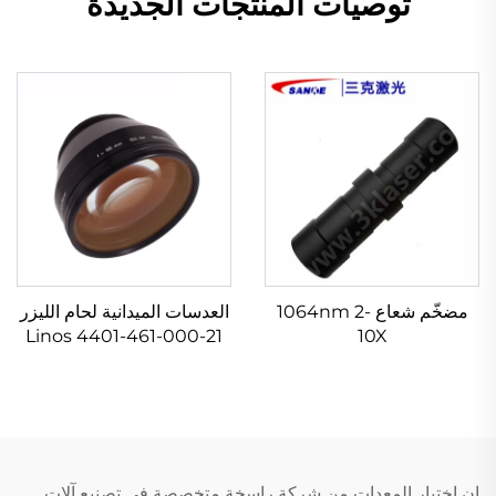
توصيات المنتجات الجديدة
مضخّم شعاع 1064nm 2-
العدسات الميدانية لحام الليزر
Linos 4401-461-000-21
10X
إن اختيار المعدات من شركة راسخة متخصصة في تصنيع آلات