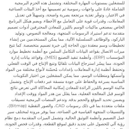
للمشغلين بمستويات المهارة المختلفة. وتشتمل هذه الحزم البرمجية
الشاملة عادةً على واجهات رسومية تم تصميمها مع أخذ البيئات الصناعية
في الاعتبار، وتوفّر تغذية مرتجعة بصرية واضحة، وتسهيلاً في تعديل
المعاملات، وقدرات قوية على التعامل مع الأخطاء. ويضم هيكل البرنامج
الخاص بمصنعي ماكينات الوسم بالليزر للمعادن المحترفين أدوات تصميم
متقدمة تدعم استيراد الرسومات المتجهة، ومعالجة النصوص، وتوليد
الباركود، والوظائف التسلسلية الآلية، مما يمكن المستخدمين من إنشاء
تخطيطات وسم معقدة دون الحاجة إلى خبرة تصميم متخصصة. كما تتيح
ميزات الاتصال بقواعد البيانات التكامل السلس مع أنظمة تخطيط موارد
المؤسسات (ERP)، وأنظمة تنفيذ التصنيع (MES)، وقواعد بيانات إدارة
الجودة، مما ييسّر استرجاع البيانات تلقائيًا وتتبع الإنتاج في الوقت الفعلي.
وتحتفظ أنظمة إدارة المعاملات بإعدادات مُحسّنة لأنواع مختلفة من المواد
وأسمكها ومتطلبات الوسم، مما يمكن المشغلين من اختيار التكوينات
المناسبة بسرعة والحفاظ على جودة متسقة عبر دفعات الإنتاج. وتشمل
ماكينة الوسم بالليزر الرائدة للمعادن إمكانية المحاكاة التي تعرض نتائج
الوسم قبل المعالجة الفعلية، مما يقلل من هدر المواد ووقت الإعداد
ويضمن تحديد الموقع والحجم بدقة. وتدعم المنصات البرمجية تنسيقات
ملفات متعددة بما في ذلك رسومات CAD، والصور النقطية (Bitmap)،
والتنسيقات المتجهة القياسية في الصناعة، مما يوفر مرونة لمختلف سير
عمل التصميم وأنظمة التوثيق الحالية. وتشمل الميزات المتقدمة دمج نظام
رؤية آلي للحصول على تحديد دقيق لموقع القطعة، وقدرات فحص الجودة،