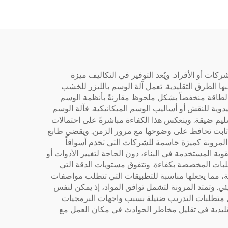
ركات أو الأفراد. ويُعد التوفير في التكاليف ميزة
بها الطرق التقليدية. تعمل آلة الوسم بالليزر للخشب
الطاقة منخفضاً بشكل ملحوظ مقارنةً بأنظمة الوسم
دوية للنقش أو أساليب الوسم الميكانيكية. فآلة الوسم
ليم ضيقة. وينعكس هذا الكفاءة مباشرةً على احتمالات
كل ثابت تحافظ على وضوحها مع مرور الزمن. ويقضي طابع
المرونة كميزة حاسمة للشركات التي تخدم أسواقاً
ية المستخدمة في البناء، دون الحاجة لتغيير الأدوات أو
لطلبات المخصصة بكفاءة. وتتفوق مستويات الدقة التي
ة، مما يجعلها مناسبة للتطبيقات التي تتطلب مواصفات
يئي. وتمتد المرونة لتشمل توافق المواد، إذ يمكن لنفس
ظل متطلبات التدريب ضئيلة بسبب واجهات البرمجيات
قليدية في تقليل مخاطر الحوادث في مكان العمل مع