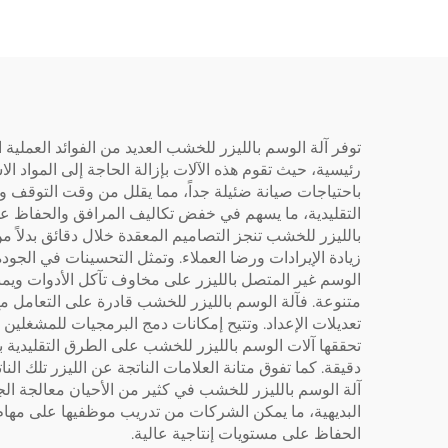
توفر آلة الوسم بالليزر للخشب العديد من الفوائد العملية ا
رئيسية، حيث تقوم هذه الآلات بإزالة الحاجة إلى المواد ا
باحتياجات صيانة ضئيلة جداً، مما يقلل من وقت التوقف و
التقليدية، ما يسهم في خفض تكاليف المرافق والحفاظ على ا
بالليزر للخشب تنجز التصاميم المعقدة خلال دقائق بدلاً
زيادة الإيرادات ورضا العملاء. وتمثل التحسينات في الج
الوسم غير المتصل بالليزر على مخاوف تآكل الأدوات ويمن
متنوعة. فآلة الوسم بالليزر للخشب قادرة على التعامل مع
تعديلات الإعداد. وتتيح إمكانات دمج البرمجيات للمشغلين 
تحققها آلات الوسم بالليزر للخشب على الطرق التقليدية 
دقيقة. كما تفوق متانة العلامات الناتجة عن الليزر تلك ا
آلة الوسم بالليزر للخشب في كثير من الأحيان معالجة ال
البديهية، ما يمكن الشركات من تدريب موظفيها على مهام
الحفاظ على مستويات إنتاجية عالية.