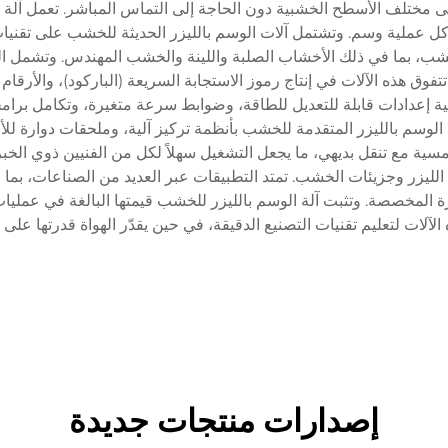
 مختلف الأسطح الخشبية دون الحاجة إلى التماس المباشر. تعمل آلة
 عملية وسم. وتشتمل آلات الوسم بالليزر الحديثة للخشب على تقنيات 
من الخشب، بما في ذلك الأخشاب الصلبة واللينة والخشب المهندس. وتشمل
تتفوق هذه الآلات في إنتاج رموز الاستجابة السريعة (الباركود)، والأرق
ة إعدادات قابلة للتعديل للطاقة، وضوابط سرعة متغيرة، وتكامل برام
ساعدة الحاسوب (CAD). وتتميز آلات الوسم بالليزر المتقدمة للخشب بأنظمة تركيز آلية، و
ية مع تنقل بديهي، ما يجعل التشغيل سهلاً لكل من الفنيين ذوي الخبرة 
 الليزر وجزيئات الخشب. تمتد التطبيقات عبر العديد من الصناعات، بما ف
ة المخصصة. وتثبت آلة الوسم بالليزر للخشب قيمتها البالغة في عمليات 
لات لتعليم تقنيات التصنيع الدقيقة، في حين يقدّر الهواة قدرتها على 
إصدارات منتجات جديدة