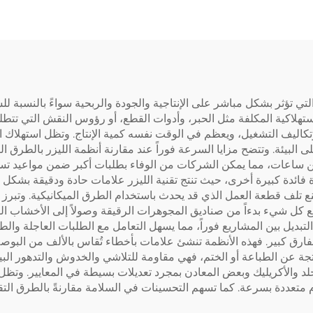
لتي تؤثر بشكل مباشر على الإنتاجية والجودة والربحية سواءً بالنسبة للش
لاستهلاكية المكلفة مثل الحبر، وأدوات القطع، أو رؤوس النقش التي تتطل
تكاليف التشغيل، ويعظم في الوقت نفسه كمية الإنتاج. وتظل استهلاك 
لبيئة. وتتضح مزايا السرعة فوراً عند مقارنة أنظمة الليزر بالطرق الي
 من ساعات، مما يمكن الشركات من الوفاء بطلبات أكبر ضمن مواعيد تس
ودة فائدة كبيرة أخرى، حيث تنتج تقنية الليزر علامات حادة ودقيقة بش
ع تلف قطعة العمل الذي قد يحدث باستخدام الطرق الميكانيكية. وتبرز 
 كل شيء بدءاً من صناديق المجوهرات الرقيقة وصولاً إلى الأخشاب القو
التبديل بين المشاريع فوراً، مما يسهل التعامل مع الطلبات العاجلة وا
بفارق كبير. فهذه الأنظمة تنشئ علامات بأخطاء تُقاس بالألف من البوص
لناتجة عن الطباعة أو الختم، فهي مقاومة للتلاشي والخدوش والتدهور الب
جلد والأكريليك وبعض المعادن بمجرد تعديلات بسيطة في المعايير. وت
 متعددة بسرعة. كما تسهم التحسينات في السلامة مقارنةً بالطرق الت