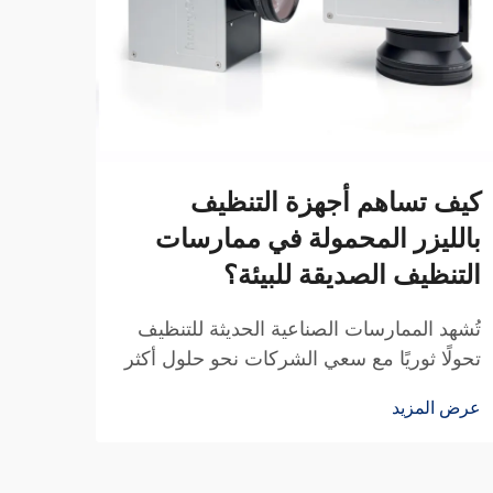
ما ه
تعم
تمثل آ
كيف تساهم أجهزة التنظيف
دقة و
بالليزر المحمولة في ممارسات
والحر
التنظيف الصديقة للبيئة؟
عرض ا
المتط
بشكل 
تُشهد الممارسات الصناعية الحديثة للتنظيف
عالية.
تحولًا ثوريًا مع سعي الشركات نحو حلول أكثر
استدامة ووعيًا بالبيئة. غالبًا ما تعتمد طرق
عرض المزيد
التنظيف التقليدية على مواد كيميائية قاسية،
ومواد كاشطة، وعمليات...