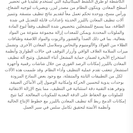
الكاشطة أو طرق الكشط الميكانيكية التي تُستخدم تقليدياً في تحضير
أسطح المعادن. ويتكون النظام من مصدر ليزر، وبصريات لتوجيه الشعاع،
ورأس مسح، ووحدة تحكم تعمل معاً لتقديم نتائج تنظيف متسقة. وتتميز
آلات تنظيف المعادن بالليزر الحديثة بإعدادات قابلة للتعديل في شدة
الطاقة، مما يسمح للمشغلين بتخصيص شدة التنظيف وفقاً لنوع المادة
والملوثات المحددة. ويمكن للمعدات إزالة مجموعة متنوعة من المواد
بفعالية، بما في ذلك الصدأ والقشور والزيوت والمواد اللاصقة وطباقات
الطلاء من الفولاذ والألومنيوم والنحاس وسلاسل المعادن الأخرى. وتشمل
ميزات السلامة الغلاف الواقي وأزرار التوقف في حالات الطوارئ وأنظمة
استخراج الأبخرة لضمان حماية المشغل أثناء التشغيل. وتتيح آلة تنظيف
المعادن بالليزر إمكانات الرصد الفوري من خلال شاشات رقمية وأجهزة
استشعار تتعقب تقدم عملية التنظيف وأداء النظام. وقد صُممت هذه الآلات
لكل من التطبيقات الثابتة والمتنقلة، مع وجود بعض النماذج المزودة
بوحدات يدوية لتحسين الحركة وإمكانية الوصول إلى الأماكن الضيقة.
وتوفر هذه التقنية دقة استثنائية في التنظيف، مما يتيح الإزالة الانتقائية
للملوثات مع الحفاظ على الدقة البعدية للمكونات المعالجة. كما تتيح
إمكانات الدمج ربط آلة تنظيف المعادن بالليزر مع خطوط الإنتاج الحالية
وأنظمة الأتمتة لتحقيق تكامل سلس في سير العمل.