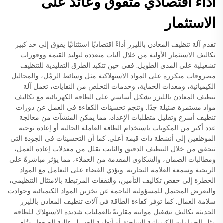
أداء اقتصادي متفوق وعائد على
الاستثمار
تقدم آلة تنظيف المعادن بالليزر أداءً اقتصاديًا استثنائيًا يفوق إلى حد كبير
تكاليف الاستثمار الأولية من خلال آليات متعددة لتوليد القيمة ووفورات
تشغيلية على المدى الطويل. ففي حين تتكبد الطرق التقليدية للتنظيف
مصروفات متكررة على المواد الاستهلاكية مثل وسائط الرمْل، والمحاليل
الكيميائية، ومعدات الحماية، وخدمات التخلص من النفايات، تعمل آلة
تنظيف المعادن بالليزر بشكل أساسي على الطاقة الكهربائية مع تكاليف
مواد مستمرة ضئيلة جدًا. وتنجم تحسينات الكفاءة في العمل عن دورات
تنظيف أسرع وتقليل متطلبات الإعداد، مما يمكن المنشآت من معالجة
عدد أكبر من المكونات باستخدام الطاقة العاملة الحالية أو إعادة توجيه
الموظفين إلى أنشطة ذات قيمة أعلى. كما أن التحسينات في الجودة التي
تتحقق من خلال التنظيف الدقيق والثابت تقلل من معدلات إعادة العمل،
ومطالبات الضمان، والشكاوى المقدمة من العملاء، مما يؤثر مباشرةً على
الربحية وسمعة العلامة التجارية. ويؤدي القضاء على التعامل مع المواد
الخطرة إلى خفض تكاليف التأمين، والنفقات المرتبطة بالامتثال التنظيمي،
والتعرض المحتمل للمسؤولية الناجمة عن تخزين المواد الكيميائية وحوادث
سلامة العمال. كما توفر كفاءة الطاقة في آلات تنظيف المعادن بالليزر
الحديثة تكاليف تشغيل مواتية مقارنةً بالعمليات شديدة الاستهلاك للطاقة
مثل الحمامات الكيميائية الساخنة أو أنظمة الغسيل عالية الضغط. وتُلغى