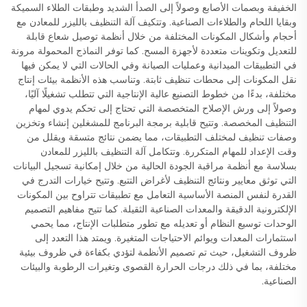
الخفيفة وبصمات الأصابع وصولاً إلى الصدأ الشديد وطبقات الطلاء السميكة
وبقايا اللحام والطلاءات الصناعية. وتتكيف آلة التنظيف بالليزر للمعادن مع
أحجام وأشكال المكونات المختلفة من خلال أنظمة توصيل شعاع قابلة
للتعديل وتكوينات متعددة لأجهزة المسح. كما توفر النماذج المحمولة مرونة
في التطبيقات الميدانية وعمليات الصيانة وفي الحالات التي لا يمكن فيها
نقل المكونات إلى محطات تنظيف ثابتة. وتناسب هذه الأنظمة بيئات إنتاج
مختلفة، بدءًا من خطوط التصنيع عالية الإنتاجية التي تتطلب تشغيلًا آليًا،
وصولاً إلى ورش الإصلاح المتخصصة التي تحتاج إلى تحكم يدوي لمهام
التنظيف المخصصة. وتتيح قابلية برمجة البرنامج للمشغلين إنشاء وتخزين
وصفات تنظيف لمختلف التطبيقات، مما يضمن نتائج متسقة ويقلل من
وقت الإعداد للمهام المتكررة. وتتكامل آلة التنظيف بالليزر للمعادن
بسلاسة مع أنظمة مراقبة الجودة الحالية من خلال إمكانية تسجيل البيانات
التي توثق معايير ونتائج التنظيف لأغراض التتبع. وتتيح خيارات التدرج في
القدرة لنفس المنصة الأساسية التعامل مع تطبيقات تتراوح بين المكونات
الإلكترونية الدقيقة والمعدات الصناعية الثقيلة. كما تتيح مفاهيم التصميم
الوحدات توسيع النظام أو تعديله مع تطور متطلبات الإنتاج، مما يحمي
استثمارات المعدات ويوائم الاحتياجات المتغيرة. ويمتد هذا التعدد إلى
ظروف التشغيل، حيث تم تصميم الأنظمة لتؤدي بكفاءة في ظروف بيئية
مختلفة، بما في ذلك درجات الحرارة القصوى وتغيرات الرطوبة والبيئات
الصناعية.