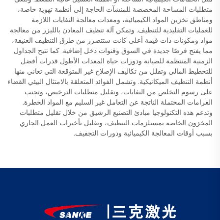
متطلبات المساحة المخصصة للمنشآت الحاجة إلى أنظمة تهوية خاصة،
ومناطق تخزين المواد الكيميائية، ومعدات معالجة النفايات اللازمة
للعمليات التقليدية للتنظيف. وتمكن آلة تنظيف المعادن بالليزر من معالجة
مواد ومكونات ذات قيمة أعلى كانت ستتضرر من طرق التنظيف العنيفة،
مما يفتح فرصًا جديدة في السوق وقنوات دخل إضافية. كما تتيح الجداول
الزمنية المنتظمة للصيانة ودورات حياة المعدات الأطول قدرات أفضل
للتخطيط المالي وتقلل من تكاليف الإصلاح غير المتوقعة التي تعاني منها
أنظمة التنظيف الميكانيكية. وتشمل الفوائد المتعلقة بالامتثال البيئي القضاء
على رسوم التخلص من النفايات، وتقليل متطلبات الترخيص، وتجنب
الغرامات المحتملة الناتجة عن التعامل غير السليم مع المواد الخطرة.
وتدعم هذه التكنولوجيا مبادئ التصنيع الرشيق من خلال تقليل متطلبات
المخزون الخاصة بمستلزمات التنظيف، وتقليل تأخيرات العمل الجاري
بسبب أوقات المعالجة الكيميائية ودورات التجفيف.