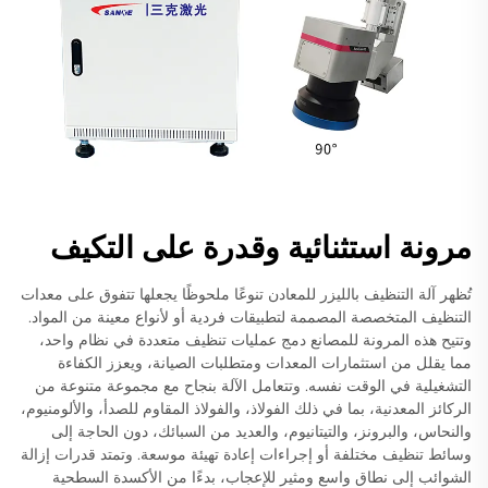
مرونة استثنائية وقدرة على التكيف
تُظهر آلة التنظيف بالليزر للمعادن تنوعًا ملحوظًا يجعلها تتفوق على معدات
التنظيف المتخصصة المصممة لتطبيقات فردية أو لأنواع معينة من المواد.
وتتيح هذه المرونة للمصانع دمج عمليات تنظيف متعددة في نظام واحد،
مما يقلل من استثمارات المعدات ومتطلبات الصيانة، ويعزز الكفاءة
التشغيلية في الوقت نفسه. وتتعامل الآلة بنجاح مع مجموعة متنوعة من
الركائز المعدنية، بما في ذلك الفولاذ، والفولاذ المقاوم للصدأ، والألومنيوم،
والنحاس، والبرونز، والتيتانيوم، والعديد من السبائك، دون الحاجة إلى
وسائط تنظيف مختلفة أو إجراءات إعادة تهيئة موسعة. وتمتد قدرات إزالة
الشوائب إلى نطاق واسع ومثير للإعجاب، بدءًا من الأكسدة السطحية