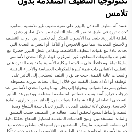
تكنولوجيا التنظيف المتقدمة بدون
تلامس
تعتمد آلة تنظيف المعادن بالليزر على تقنية تنظيف غير تلامسية متطورة
تُحدث ثورة في طرق تحضير الأسطح التقليدية من خلال تطبيق دقيق
للطاقة الليزرية. يلغي هذا الأسلوب المبتكر أي تلامس بين أدوات التنظيف
والأسطح المعدنية، مما يمنع الخدوش أو التآكل أو التغيرات البعدية التي
تحدث عادةً مع تقنيات التنظيف الكاشطة. ويتفاعل شعاع الليزر حصريًا مع
الشوائب والطبقات السطحية غير المرغوب فيها، تاركًا المعدن الأساسي
سليمًا تمامًا ومحافظًا على سلامته الهيكلية الأصلية. وتُعد هذه القدرة على
التنظيف الانتقائي ذات قيمة كبيرة للمكونات الحساسة والأجزاء الدقيقة
والمعدات عالية القيمة، حيث قد يؤدي التلف السطحي إلى التأثير على
الوظيفة أو الأداء. تعمل التقنية من خلال إرسال نبضات ليزرية مضبوطة
تسخّن بسرعة الشوائب وتحولها إلى بخار، بينما يبقى المعدن الأساسي عند
درجات حرارة آمنة بسبب خصائص امتصاصه المختلفة. ويضمن هذا التأثير
التسخيني التفاضلي إزالة شاملة للشوائب دون إلحاق ضرر حراري بالمادة
الأساسية. ويمكن لآلة تنظيف المعادن بالليزر تعديل شدة الشعاع ومدة
النبضة وأنماط المسح لتحقيق أقصى فعالية في التنظيف حسب التطبيق
والمادة المستخدمين. وتتيح العدسات المتقدمة لتشكيل الشعاع تحكمًا دقيقًا
في منطقة التنظيف، ما يمكن المشغلين من استهداف مناطق محددة مع
حماية الأسطح المجاورة. ويؤدي الطابع غير التلامسي إلى عدم حدوث تآكل