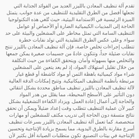
تقدم آلة تنظيف المعادن بالليزر العديد من الفوائد الجذابة التي
تجعلها أفضل من الطرق التقليدية للتنظيف من عدة جوانب. يتمثل
الميزة الرئيسية في الاستدامة البيئية، حيث تُلغي هذه التكنولوجيا
الحاجة إلى المذيبات الكيميائية الضارة أو الأحماض أو عوامل
التنظيف السامة التي تمثل مخاطر على المشغلين والبيئة على حد
سواء. وعلى عكس الطرق التقليدية التي تولد نفايات خطرة
تتطلب إجراءات تخلص خاصة، فإن آلة تنظيف المعادن بالليزر تنتج
نفايات ضئيلة جداً، وتتكون عادةً من جسيمات صغيرة يمكن جمعها
والتخلص منها بسهولة وآمان. ويتحقق الكفاءة من حيث التكلفة
من خلال تقليل استهلاك المواد، إذ لم يعد يتعين على المشغلين
شراء مواد كيميائية باهظة الثمن أو مواد كاشطة أو قطع غيار
مرتبطة بأنظمة التنظيف الميكانيكية. وتتيح إمكانات الدقة العالية
لآلة تنظيف المعادن بالليزر تنظيف مناطق محددة بشكل انتقائي
دون التأثير على الأسطح المحيطة، مما يقلل من هدر المواد
والحاجة إلى أعمال إعادة العمل. ويزداد الكفاءة التشغيلية بشكل
كبير لأن عملية التنظيف تتطلب وقت إعداد ضئيلاً ويمكن أن تحقق
نتائج متسقة دون الحاجة إلى تدريب مكثف للمشغلين أو مهارات
متخصصة. كما تعمل آلة تنظيف المعادن بالليزر بسرعات تنظيف
أسرع مقارنة بالطرق اليدوية، مما يسمح بزيادة الإنتاجية وتحسين
الإنتاجية في بيئات التصنيع. تكون متطلبات الصيانة أقل بكثير لأن