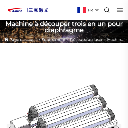
FR
Machine à découper trois en un pour
diaphragme
Page d'accueil
>
Équipement
>
Découpe au laser
>
Machine à découper trois en un pour diaphragme