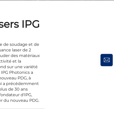
sers IPG
e de soudage et de
ance laser de 2
 souder des matériaux
ivité et la
ond sur une variété
, IPG Photonics a
é nouveau PDG, à
 qui a précédemment
plus de 30 ans
fondateur d'IPG,
ller du nouveau PDG.