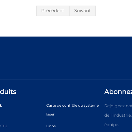
Précédent
Suivant
duits
Abonnez
ab
Carte de contrôle du système
Rejoignez not
laser
de l'industri
équipe.
TIK
Linos