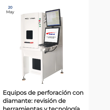
20
2
May
Ma
Equipos de perforación con
Có
diamante: revisión de
equ
herramientas y tecnología
co