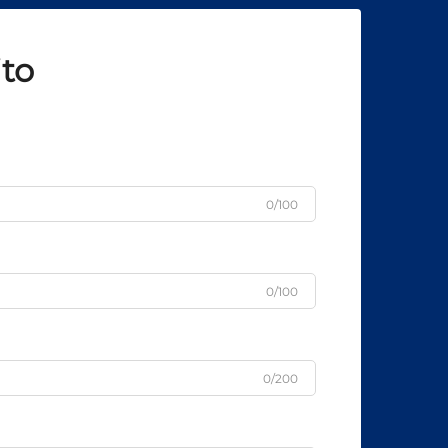
ito
0/100
0/100
0/200