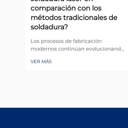
comparación con los
métodos tradicionales de
soldadura?
Los procesos de fabricación
modernos continúan evolucionando
con los avances tecnológicos, y la
VER MÁS
tecnología de soldadura se
encuentra a la vanguardia de esta
transformación. Entre los desarrollos
más importantes en los últimos
años está la aparición de la
máquina de soldadura láser, que
permite automatización completa,
control preciso del calor y
aplicaciones en sectores de alta