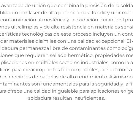
ía avanzada de unión que combina la precisión de la sold
liza un haz láser de alta potencia para fundir y unir ma
 contaminación atmosférica y la oxidación durante el pro
iones ultralimpias y de alta resistencia en materiales sen
terísticas tecnológicas de este proceso incluyen un cont
r materiales disímiles con una calidad excepcional. El en
 soldadura permanezca libre de contaminantes como oxíg
aciones que requieren sellado hermético, propiedades me
plicaciones en múltiples sectores industriales, como la a
édicos para crear implantes biocompatibles, la electróni
ducir recintos de baterías de alto rendimiento. Asimismo
ntaminantes son fundamentales para la seguridad y la fiab
ra ofrece una calidad inigualable para aplicaciones exig
soldadura resultan insuficientes.