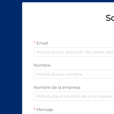
exigencia como la automotriz,
aeroespacial y médica.
So
Email
Nombre
Nombre de la empresa
Mensaje