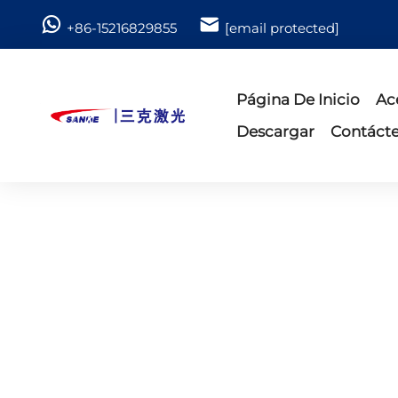
+86-15216829855
[email protected]
Página De Inicio
Ac
Descargar
Contáct