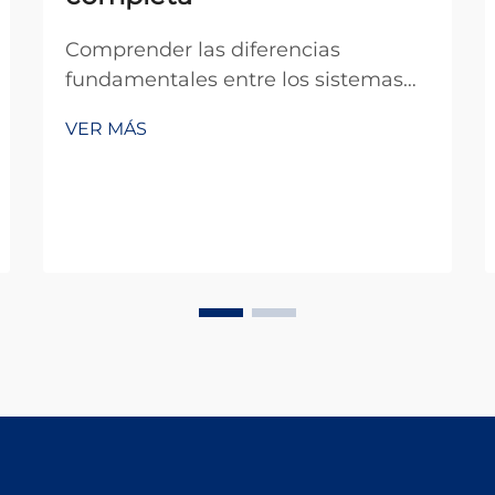
Comprender las diferencias
fundamentales entre los sistemas
de láser continuo y la tecnología de
VER MÁS
láser pulsado es esencial para los
profesionales industriales que
buscan soluciones óptimas en
aplicaciones de procesamiento de
materiales, soldadura, corte y
tratamiento de superficies. ...