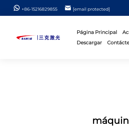
+86-15216829855
[email protected]
Página Principal
Ac
Descargar
Contáct
máquina