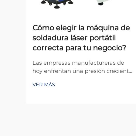
Cómo elegir la máquina de
soldadura láser portátil
correcta para tu negocio?
Las empresas manufactureras de
hoy enfrentan una presión creciente
para mejorar la eficiencia mientras
VER MÁS
mantienen estándares
excepcionales de calidad. La
aparición de máquinas portátiles de
soldadura láser ha revolucionado la
industria de la soldadura al ofrecer
una movilidad sin precedentes, p...