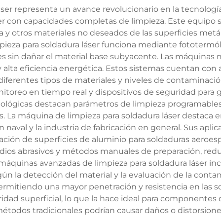
ser representa un avance revolucionario en la tecnología 
r con capacidades completas de limpieza. Este equipo sof
a y otros materiales no deseados de las superficies metá
ieza para soldadura láser funciona mediante fototermólis
les sin dañar el material base subyacente. Las máquinas m
 alta eficiencia energética. Estos sistemas cuentan con 
diferentes tipos de materiales y niveles de contaminaci
oreo en tiempo real y dispositivos de seguridad para g
ecnológicas destacan parámetros de limpieza programable
 La máquina de limpieza para soldadura láser destaca en 
naval y la industria de fabricación en general. Sus apli
ación de superficies de aluminio para soldaduras aeroespac
dios abrasivos y métodos manuales de preparación, redu
máquinas avanzadas de limpieza para soldadura láser inc
n la detección del material y la evaluación de la conta
ermitiendo una mayor penetración y resistencia en las s
ridad superficial, lo que la hace ideal para componentes
étodos tradicionales podrían causar daños o distorsione