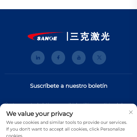
Suscríbete a nuestro boletín
Únete a nuestro boletín para recibir las últimas noticias de la
We value your privacy
industria, actualizaciones y perspectivas de nuestro equipo.
We use cookies and similar tools to provide our services.
If you don't want to accept all cookies, click Personalize
cookies.
Suscribirse